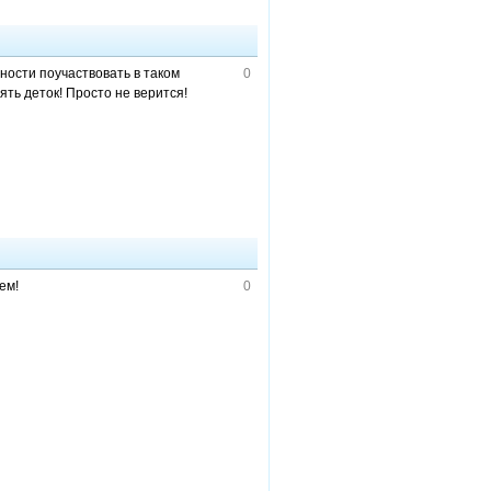
ности поучаствовать в таком
0
ять деток! Просто не верится!
ем!
0