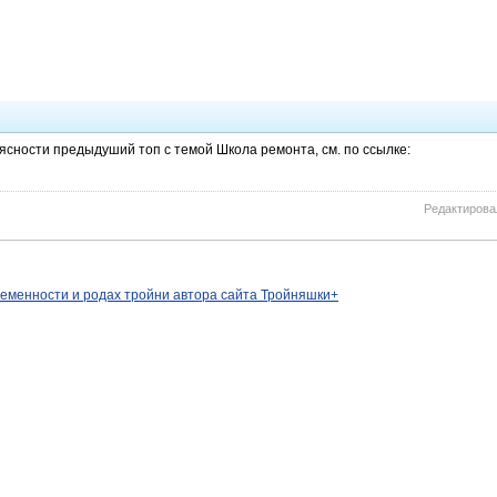
ясности предыдуший топ с темой Школа ремонта, см. по ссылке:
Редактировал
ременности и родах тройни автора сайта Тройняшки+