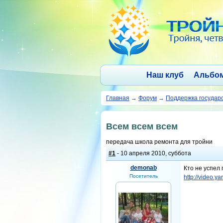
Наш клуб
Альбо
Главная
→
Форум
→
Поддержка государ
Всем всем всем
передача школа ремонта для тройни
#1
- 10 апреля 2010, суббота
demonab
Кто не успел 
Посетитель
http://video.y