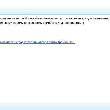
тилетием сыновей! Как сейчас помню посты про вас на еве, когда мальчишки р
сём всему вашему прекрасному семейству!!! Маше приветы!:)
ременности и родах тройни автора сайта Тройняшки+