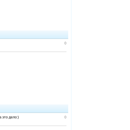
0
 это дело:)
0