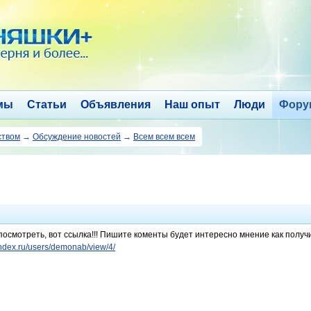
мы
Статьи
Объявления
Наш опыт
Люди
Фору
ством
→
Обсуждение новостей
→
Всем всем всем
посмотреть, вот ссылка!!! Пишите коменты будет интересно мнение как получи
andex.ru/users/demonab/view/4/