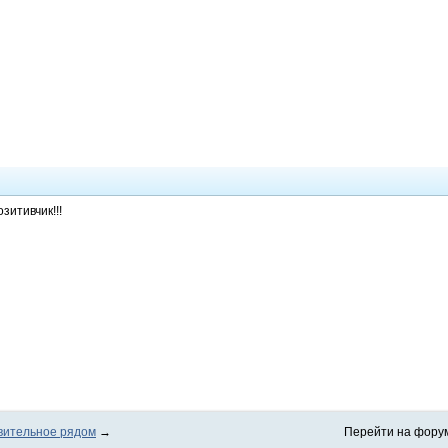
зитивчик!!!
вительное рядом
→
Перейти на фору