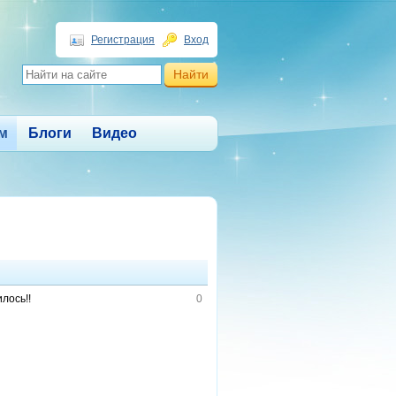
Регистрация
Вход
м
Блоги
Видео
лось!!
0