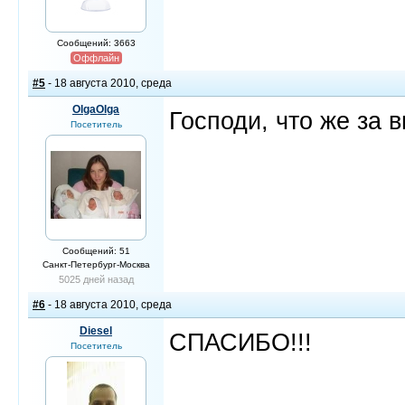
Сообщений: 3663
Оффлайн
#5
- 18 августа 2010, среда
OlgaOlga
Господи, что же за в
Посетитель
Сообщений: 51
Санкт-Петербург-Москва
5025 дней назад
#6
- 18 августа 2010, среда
Diesel
СПАСИБО!!!
Посетитель