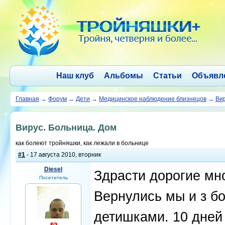
Наш клуб
Альбомы
Статьи
Объявл
Главная
→
Форум
→
Дети
→
Медицинское наблюдение близнецов
→
Вир
Вирус. Больница. Дом
как болеют тройняшки, как лежали в больнице
#1
- 17 августа 2010, вторник
Diesel
Здрасти дорогие мн
Посетитель
Вернулись мы и з бо
детишками. 10 дней 