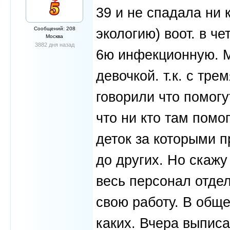
39 и не спадала ни 
Сообщений: 208
экологию) воот. в че
Москва
3882 дня назад
6ю инфекционную. М
девочкой. т.к. с тр
говорили что помогу
что ни кто там помо
деток за которыми 
до других. Но скажу
весь персонал отде
свою работу. В обще
каких. Вчера выписа