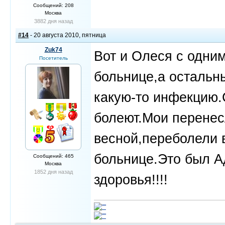
Сообщений: 208
Москва
3882 дня назад
#14
- 20 августа 2010, пятница
Zuk74
Вот и Олеся с одни
Посетитель
больнице,а остальн
какую-то инфекцию.
болеют.Мои перене
весной,переболели 
больнице.Это был А
Сообщений: 465
Москва
1852 дня назад
здоровья!!!!