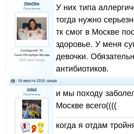
OlgaOlga
У них типа аллерги
Посетитель
тогда нужно серьезн
тк смог в Москве по
здоровье. У меня су
Сообщений: 51
девочки. Обязатель
Санкт-Петербург-Москва
5025 дней назад
антибиотиков.
#9
- 18 августа 2010, среда
JuliaZ
и мы походу заболел
Посетитель
Москве всего((((
когда я отдам трой