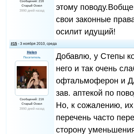
Сообщений: 216
этому поводу.Вобще
Старый Оскол
3990 дней назад
свои законные права,
осилит идущий!
#15
- 3 ноября 2010, среда
Helen
Добавлю, у Степы ко
Посетитель
него и так очень сл
офтальмоферон и Д
зав. аптекой по пов
Сообщений: 216
Но, к сожалению, их
Старый Оскол
3990 дней назад
перечень часто пере
сторону уменьшения.