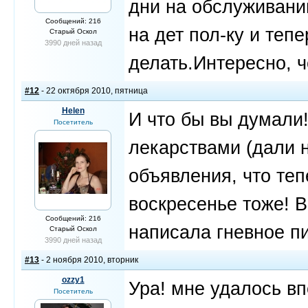
дни на обслуживани
Сообщений: 216
на дет пол-ку и тепе
Старый Оскол
3990 дней назад
делать.Интересно, ч
#12
- 22 октября 2010, пятница
Helen
И что бы вы думали!
Посетитель
лекарствами (дали 
объявления, что теп
воскресенье тоже! В
Сообщений: 216
написала гневное п
Старый Оскол
3990 дней назад
#13
- 2 ноября 2010, вторник
ozzy1
Ура! мне удалось вп
Посетитель