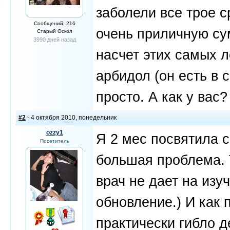
заболели все трое с
Сообщений: 216
очень приличную су
Старый Оскол
3990 дней назад
насчет этих самых 
арбидол (он есть в с
просто. А как у вас?
#2
- 4 октября 2010, понедельник
ozzy1
Я 2 мес посвятила с
Посетитель
большая проблема. Т
врач не дает на изу
обновление.) И как 
практически гибло д