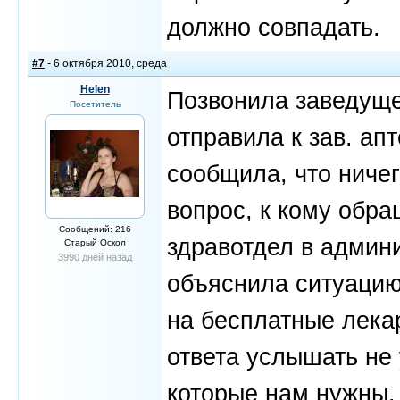
должно совпадать.
#7
- 6 октября 2010, среда
Helen
Позвонила заведуще
Посетитель
отправила к зав. апт
сообщила, что ничег
вопрос, к кому обра
Сообщений: 216
здравотдел в админ
Старый Оскол
3990 дней назад
объяснила ситуацию
на бесплатные лекар
ответа услышать не 
которые нам нужны. 