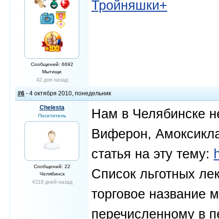
Тройняшки+
Сообщений: 6692
Мытищи
42 дня назад
#6
- 4 октября 2010, понедельник
Chelesta
Нам в Челябинске н
Посетитель
Виферон, Амоксикла
статья на эту тему:
Сообщений: 22
Список льготных ле
Челябинск
4318 дней назад
торговое название м
перечисленному в п