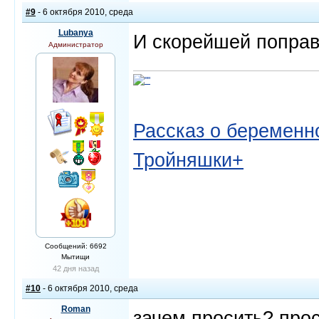
#9
- 6 октября 2010, среда
Lubanya
И скорейшей поправо
Администратор
Рассказ о беременно
Тройняшки+
Сообщений: 6692
Мытищи
42 дня назад
#10
- 6 октября 2010, среда
Roman
зачем просить? про