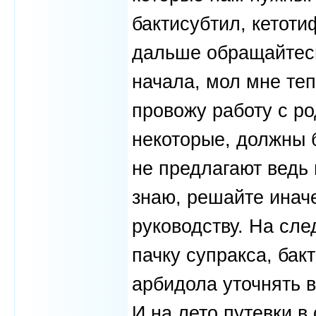
бактисубтил, кетоти
дальше обращайтесь 
начала, мол мне теп
провожу работу с ро
некоторые, должны б
не предлагают ведь 
знаю, решайте ина
руководству. На сл
пачку супракса, бак
арбидола уточнять в
И на лето путевки в