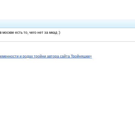
в москве есть то, чего нет за мкад :)
ременности и родах тройни автора сайта Тройняшки+