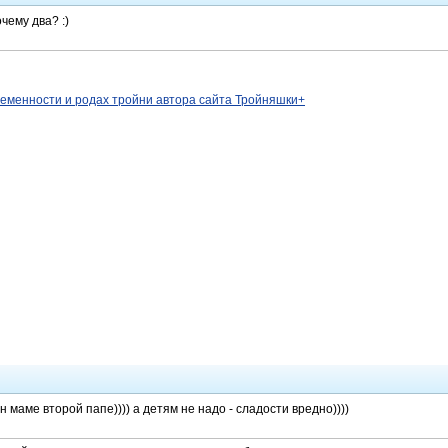
чему два? :)
ременности и родах тройни автора сайта Тройняшки+
 маме второй папе)))) а детям не надо - сладости вредно))))