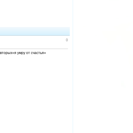
0
вторых«я умру от счастья»