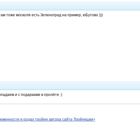
там тоже москоля есть Зеленоград на пример, юБутово )))
опадаем и с подарками в пролёте :)
ременности и родах тройни автора сайта Тройняшки+