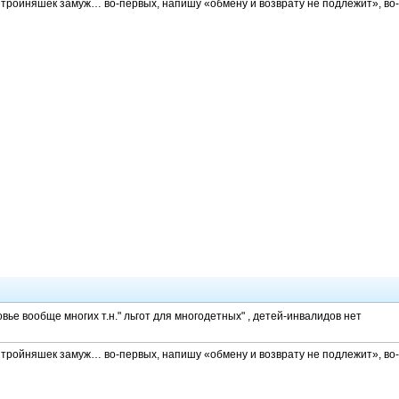
м тройняшек замуж… во-первых, напишу «обмену и возврату не подлежит», во-
вье вообще многих т.н." льгот для многодетных" , детей-инвалидов нет
м тройняшек замуж… во-первых, напишу «обмену и возврату не подлежит», во-