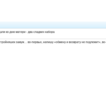
дали ко дню матери - два сладких набора
м тройняшек замуж… во-первых, напишу «обмену и возврату не подлежит», во-