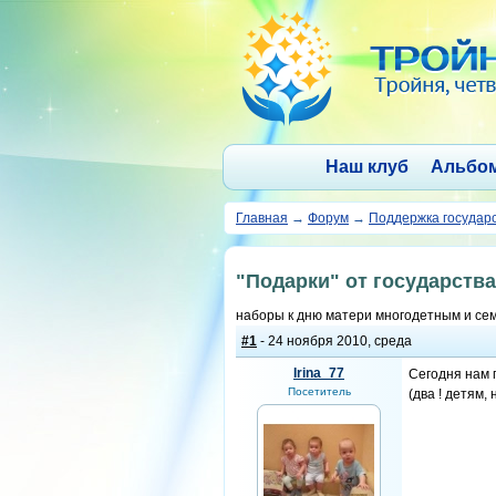
Наш клуб
Альбо
Главная
→
Форум
→
Поддержка государ
"Подарки" от государства
наборы к дню матери многодетным и се
#1
- 24 ноября 2010, среда
Irina_77
Сегодня нам 
Посетитель
(два ! детям,