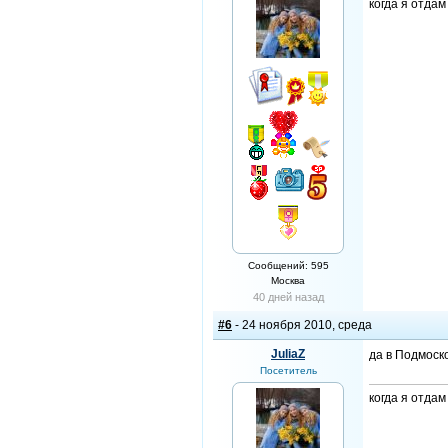
когда я отда
Сообщений: 595
Москва
40 дней назад
#6
- 24 ноября 2010, среда
JuliaZ
да в Подмоско
Посетитель
когда я отда