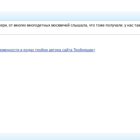
ери, от многих многодетных москвичей слышала, что тоже получали. у нас так
ременности и родах тройни автора сайта Тройняшки+