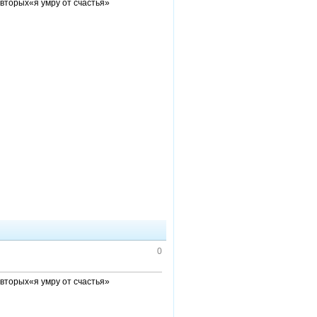
вторых«я умру от счастья»
0
вторых«я умру от счастья»