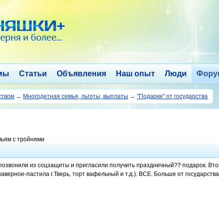
мы
Статьи
Объявления
Наш опыт
Люди
Фору
ством
→
Многодетная семья, льготы, выплаты
→
"Подарки" от государства
мьям с тройнями
позвонили из соцзащиты и пригласили получить праздничный?? подарок. Втор
 наверное-пастила г.Тверь, торт вафельный и т.д.). ВСЕ. Больше от государства 