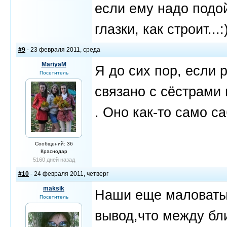
если ему надо подой
глазки, как строит...:
#9
- 23 февраля 2011, среда
MariyaM
Я до сих пор, если 
Посетитель
связано с сёстрами
. Оно как-то само с
Сообщений: 36
Краснодар
5160 дней назад
#10
- 24 февраля 2011, четверг
maksik
Наши еще маловаты
Посетитель
вывод,что между бл