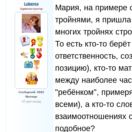
Lubanya
Мария, на примере 
Администратор
тройнями, я пришла
многих тройнях стро
То есть кто-то берё
ответственность, с
позицию), кто-то ма
между наиболее час
"ребёнком", примеря
Сообщений: 6692
Мытищи
43 дня назад
всеми), а кто-то сл
взаимоотношениях с
подобное?