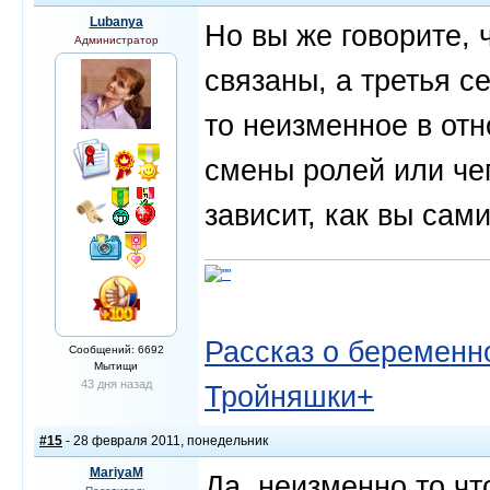
Lubanya
Но вы же говорите, 
Администратор
связаны, а третья се
то неизменное в отн
смены ролей или чег
зависит, как вы сам
Рассказ о беременно
Сообщений: 6692
Мытищи
43 дня назад
Тройняшки+
#15
- 28 февраля 2011, понедельник
MariyaM
Да, неизменно то чт