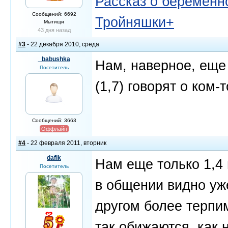
Рассказ о беременно
Сообщений: 6692
Тройняшки+
Мытищи
43 дня назад
#3
- 22 декабря 2010, среда
_babushka
Нам, наверное, еще 
Посетитель
(1,7) говорят о ком-т
Сообщений: 3663
Оффлайн
#4
- 22 февраля 2011, вторник
dafik
Нам еще только 1,4 
Посетитель
в общении видно уже
другом более терпим
так обижаются, как 