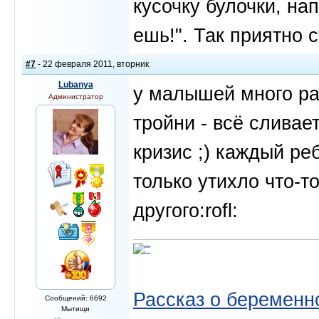
кусочку булочки, на
ешь!". Так приятно 
#7
- 22 февраля 2011, вторник
Lubanya
у малышей много ра
Администратор
тройни - всё слива
кризис ;) каждый ре
только утихло что-то
другого:rofl:
Рассказ о беременно
Сообщений: 6692
Мытищи