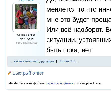
Посетитель
меняется то что инн
мне это будет прощат
Или всё наоборот. В
Сообщений: 36
ситуации, устоявших
Краснодар
5160 дней назад
быть пока, нет.
←
как они отличают друг друга
|
Тройня 2+1
→
Быстрый ответ
Чтобы писать на форуме,
зарегистрируйтесь
или авторизуйтесь.