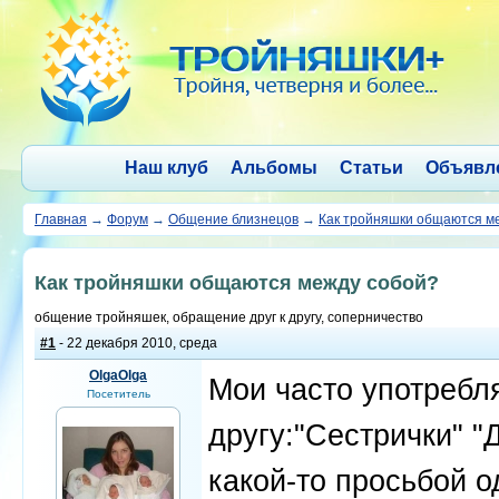
Наш клуб
Альбомы
Статьи
Объявл
Главная
→
Форум
→
Общение близнецов
→
Как тройняшки общаются м
Как тройняшки общаются между собой?
общение тройняшек, обращение друг к другу, соперничество
#1
- 22 декабря 2010, среда
OlgaOlga
Мои часто употребл
Посетитель
другу:"Сестрички" "
какой-то просьбой о