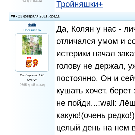
43 дня назад
Тройняшки+
#8
- 23 февраля 2011, среда
dafik
Да, Колян у нас - л
Посетитель
отличался умом и с
истерики начал зака
голову не держал, у
Сообщений: 170
постоянно. Он и сей
Сургут
2665 дней назад
кушать хочет, берет
не пойди...:wall: Лё
какую!(очень редко!
целый день на нем в