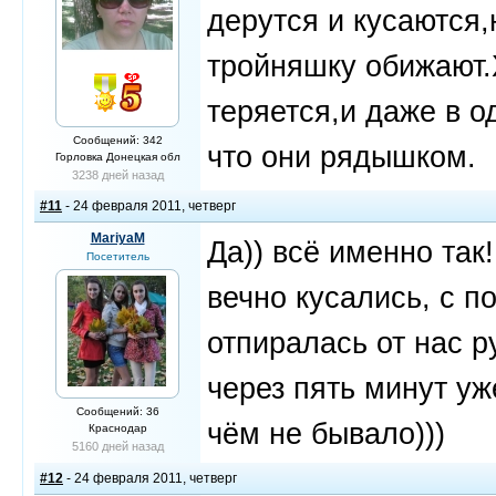
дерутся и кусаются
тройняшку обижают.Х
теряется,и даже в о
Сообщений: 342
что они рядышком.
Горловка Донецкая обл
3238 дней назад
#11
- 24 февраля 2011, четверг
MariyaM
Да)) всё именно так
Посетитель
вечно кусались, с п
отпиралась от нас р
через пять минут уж
Сообщений: 36
чём не бывало)))
Краснодар
5160 дней назад
#12
- 24 февраля 2011, четверг