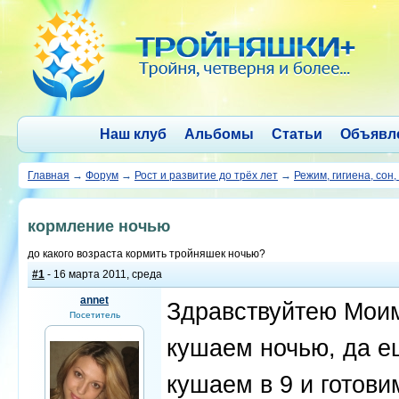
Наш клуб
Альбомы
Статьи
Объявл
Главная
→
Форум
→
Рост и развитие до трёх лет
→
Режим, гигиена, сон,
кормление ночью
до какого возраста кормить тройняшек ночью?
#1
- 16 марта 2011, среда
annet
Здравствуйтею Моим
Посетитель
кушаем ночью, да ещ
кушаем в 9 и готови