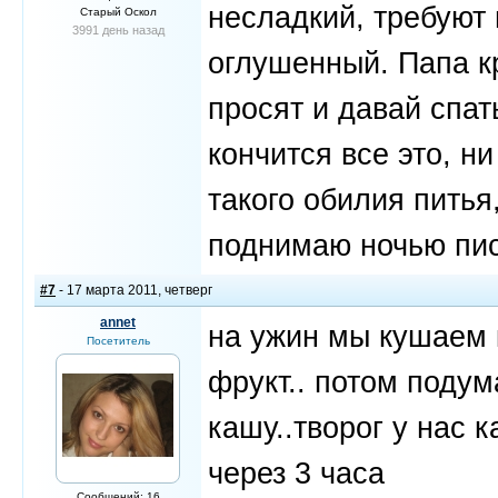
несладкий, требуют 
Старый Оскол
3991 день назад
оглушенный. Папа кр
просят и давай спат
кончится все это, 
такого обилия питья
поднимаю ночью писа
#7
- 17 марта 2011, четверг
annet
на ужин мы кушаем 
Посетитель
фрукт.. потом подум
кашу..творог у нас 
через 3 часа
Сообщений: 16