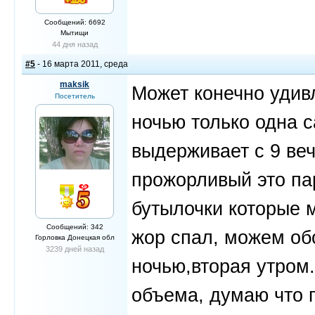
Сообщений: 6692
Мытищи
44 дня назад
#5
- 16 марта 2011, среда
maksik
Может конечно удивл
Посетитель
ночью только одна 
выдерживает с 9 ве
прожорливый это пар
бутылочки которые 
Сообщений: 342
жор спал, можем об
Горловка Донецкая обл
3239 дней назад
ночью,вторая утром
объема, думаю что 