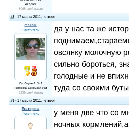
Дедовск
5065 дней назад
#8
- 17 марта 2011, четверг
maksik
да у нас та же исто
Посетитель
поднимаем,стараемс
овсянку молочную р
сильно бороться, зн
голодные и не впихн
Сообщений: 342
туда со своими буты
Горловка Донецкая обл
3239 дней назад
#9
- 17 марта 2011, четверг
Екатерина
у меня две что со м
Посетитель
ночных кормлений,а 