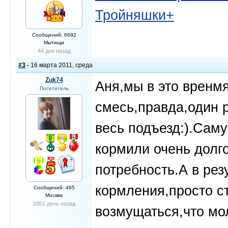
Тройняшки+
Сообщений: 6692
Мытищи
44 дня назад
#3
- 16 марта 2011, среда
Zuk74
Аня,мы в это вренм
Посетитель
смесь,правда,один р
весь подъезд:).Сам
кормили очень долг
потребность.А в рез
кормления,просто с
Сообщений: 465
Москва
1851 день назад
возмущаться,что мол