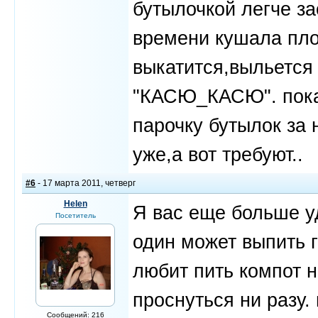
бутылочкой легче з
времени кушала пло
выкатится,выльется 
"КАСЮ_КАСЮ". пока 
парочку бутылок за 
уже,а вот требуют..
#6
- 17 марта 2011, четверг
Helen
Я вас еще больше уд
Посетитель
один может выпить 
любит пить компот 
проснуться ни разу.
Сообщений: 216