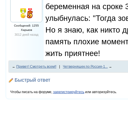
беременная на сроке 3
улыбнулась: "Тогда зо
Сообщений: 1255
Но я знаю, как никто 
Харьков
3012 дней назад
память плохие моменты
жить приятнее!
←
Привет! Смотреть всем!!
|
Четверняшек по Россия-1...
→
Быстрый ответ
Чтобы писать на форуме,
зарегистрируйтесь
или авторизуйтесь.