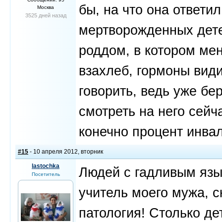
бы, на что она ответи
Москва
3525 дней назад
мертворожденных детей
роддом, в котором мен
взахлеб, гормоны види
говорить, ведь уже б
смотреть на него сейч
конечно процент инва
#15
- 10 апреля 2012, вторник
lastochka
Людей с гадливым язык
Посетитель
учитель моего мужа, с
патология! Столько дет