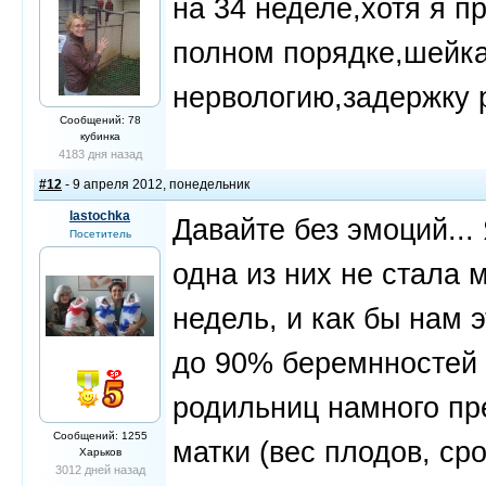
на 34 неделе,хотя я 
полном порядке,шейка 
нервологию,задержку р
Сообщений: 78
кубинка
4183 дня назад
#12
- 9 апреля 2012, понедельник
lastochka
Давайте без эмоций...
Посетитель
одна из них не стала 
недель, и как бы нам 
до 90% беремнностей 
родильниц намного пр
Сообщений: 1255
матки (вес плодов, ср
Харьков
3012 дней назад