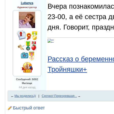
Lubanya
Вчера познакомилас
Администратор
23-00, а её сестра 
дня. Говорит, праздн
Рассказ о беременно
Тройняшки+
Сообщений: 6692
Мытищи
44 дня назад
←
Мы родились))
|
Срочно! Перезревшая...
→
Быстрый ответ