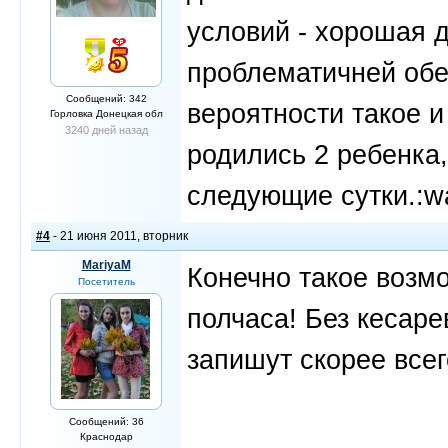
условий - хорошая 
проблематичней обе
Сообщений: 342
вероятности такое и
Горловка Донецкая обл
3240 дней назад
родились 2 ребенка,
следующие сутки.:wa
#4
- 21 июня 2011, вторник
MariyaM
Конечно такое возм
Посетитель
полчаса! Без кесаре
запишут скорее всег
Сообщений: 36
Краснодар