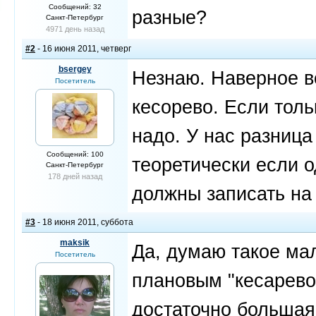
Сообщений: 32
разные?
Санкт-Петербург
4971 день назад
#2
- 16 июня 2011, четверг
bsergey
Незнаю. Наверное в
Посетитель
кесорево. Если толь
надо. У нас разница
Сообщений: 100
теоретически если о
Санкт-Петербург
178 дней назад
должны записать на
#3
- 18 июня 2011, суббота
maksik
Да, думаю такое ма
Посетитель
плановым "кесарево
достаточно большая 