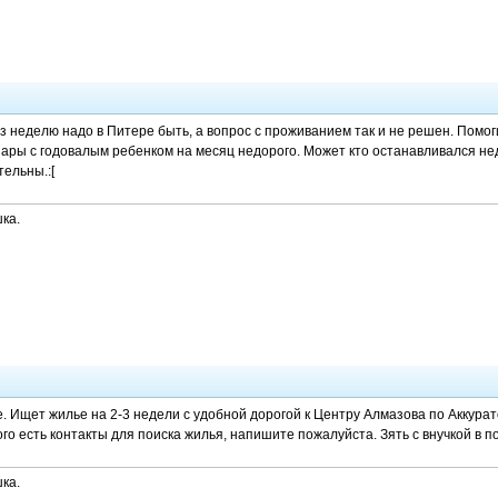
ез неделю надо в Питере быть, а вопрос с проживанием так и не решен. Пом
ары с годовалым ребенком на месяц недорого. Может кто останавливался нед
тельны.:[
ка.
е. Ищет жилье на 2-3 недели с удобной дорогой к Центру Алмазова по Аккурат
го есть контакты для поиска жилья, напишите пожалуйста. Зять с внучкой в п
ка.