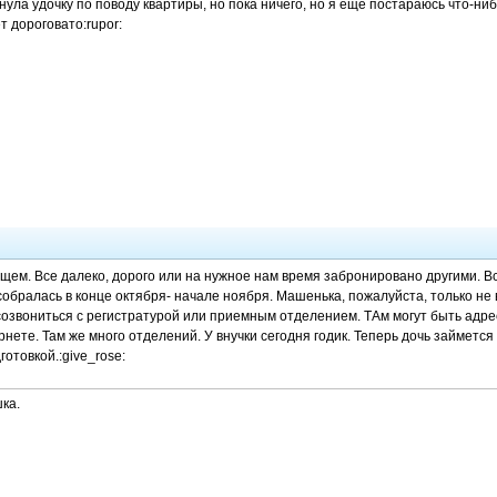
нула удочку по поводу квартиры, но пока ничего, но я еще постараюсь что-ни
т дороговато:rupor:
ищем. Все далеко, дорого или на нужное нам время забронировано другими. В
 собралась в конце октября- начале ноября. Машенька, пожалуйста, только н
озвониться с регистратурой или приемным отделением. ТАм могут быть адре
рнете. Там же много отделений. У внучки сегодня годик. Теперь дочь займет
готовкой.:give_rose:
ка.