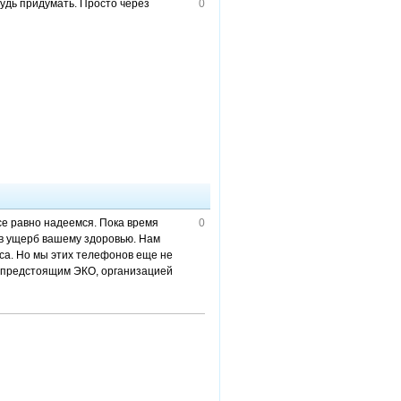
будь придумать. Просто через
0
се равно надеемся. Пока время
0
е в ущерб вашему здоровью. Нам
са. Но мы этих телефонов еще не
ся предстоящим ЭКО, организацией