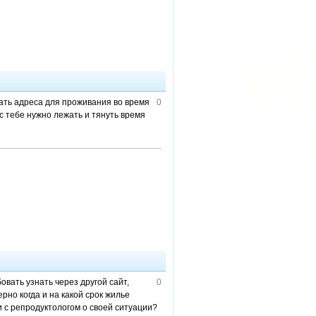
ать адреса для проживания во время
0
 тебе нужно лежать и тянуть время
вать узнать через другой сайт,
0
но когда и на какой срок жилье
и с репродуктологом о своей ситуации?