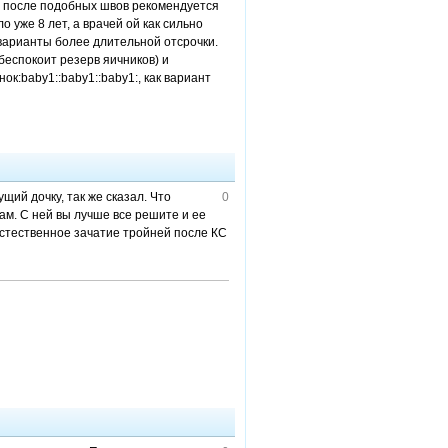
аю, после подобных швов рекомендуется
 уже 8 лет, а врачей ой как сильно
 варианты более длительной отсрочки.
беспокоит резерв яичников) и
ок:baby1::baby1::baby1:, как вариант
щий дочку, так же сказал. Что
0
ам. С ней вы лучше все решите и ее
 естественное зачатие тройней после КС