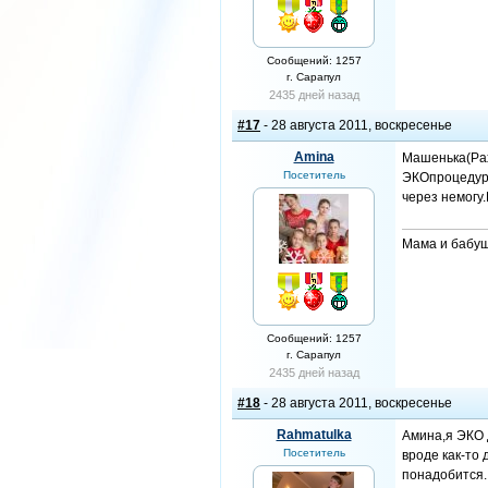
Сообщений: 1257
г. Сарапул
2435 дней назад
#17
- 28 августа 2011, воскресенье
Amina
Машенька(Рах
Посетитель
ЭКОпроцедуры
через немогу.
Мама и бабуш
Сообщений: 1257
г. Сарапул
2435 дней назад
#18
- 28 августа 2011, воскресенье
Rahmatulka
Амина,я ЭКО 
Посетитель
вроде как-то
понадобится.