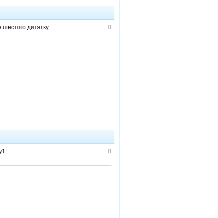
е шестого дитятку
0
y1:
0