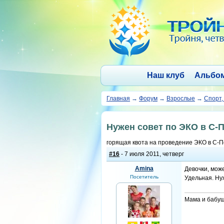
Наш клуб
Альбо
Главная
→
Форум
→
Взрослые
→
Спорт,
Нужен совет по ЭКО в С-П
горящая квота на проведение ЭКО в С-П
#16
- 7 июля 2011, четверг
Amina
Девочки, може
Посетитель
Удельная. Нуж
Мама и бабуш