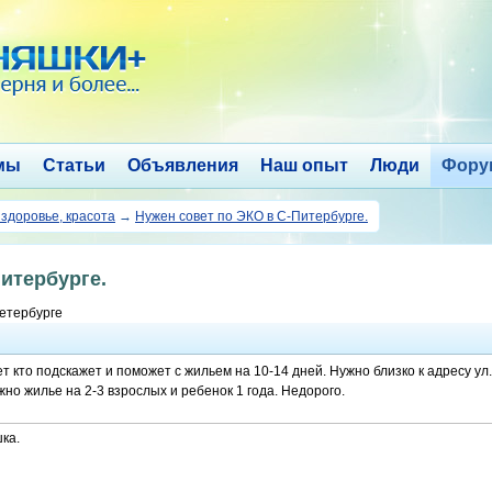
мы
Статьи
Объявления
Наш опыт
Люди
Фору
 здоровье, красота
→
Нужен совет по ЭКО в С-Питербурге.
итербурге.
етербурге
т кто подскажет и поможет с жильем на 10-14 дней. Нужно близко к адресу ул
но жилье на 2-3 взрослых и ребенок 1 года. Недорого.
ка.