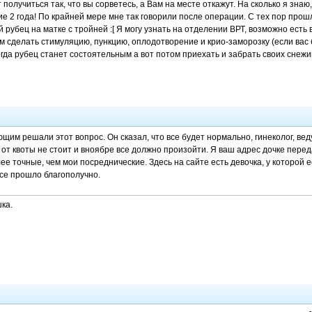
получиться так, что вы сорветесь, а Вам на месте откажут. На сколько я зн
 2 года! По крайней мере мне так говорили после операции. С тех пор прошло
 рубец на матке с тройней :[ Я могу узнать на отделении ВРТ, возможно есть
м сделать стимуляцию, пункцию, оплодотворение и крио-заморозку (если вас 
гда рубец станет состоятельным а вот потом приехать и забрать своих снежин
щим решали этот вопрос. Он сказал, что все будет нормально, гинеколог, веду
 от квоты не стоит и вноябре все должно произойти. Я ваш адрес дочке перед
ее точные, чем мои посреднические. Здесь на сайте есть девочка, у которой
все прошло благополучно.
ка.