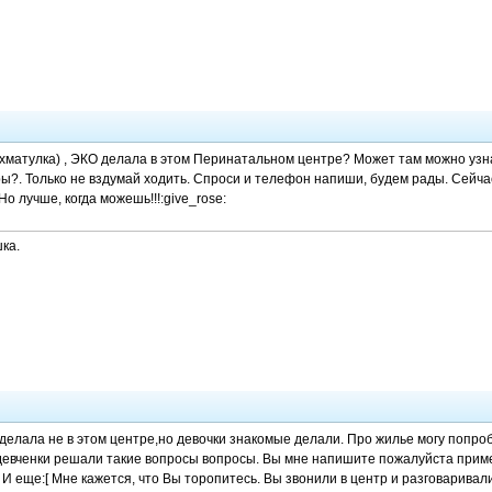
матулка) , ЭКО делала в этом Перинатальном центре? Может там можно узн
?. Только не вздумай ходить. Спроси и телефон напиши, будем рады. Сейчас
Но лучше, когда можешь!!!:give_rose:
ка.
делала не в этом центре,но девочки знакомые делали. Про жилье могу попробо
 девченки решали такие вопросы вопросы. Вы мне напишите пожалуйста пример
 И еще:[ Мне кажется, что Вы торопитесь. Вы звонили в центр и разговаривал