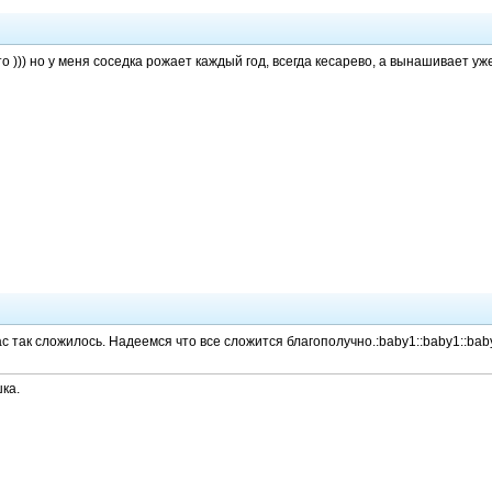
то ))) но у меня соседка рожает каждый год, всегда кесарево, а вынашивает уж
с так сложилось. Надеемся что все сложится благополучно.:baby1::baby1::bab
ка.