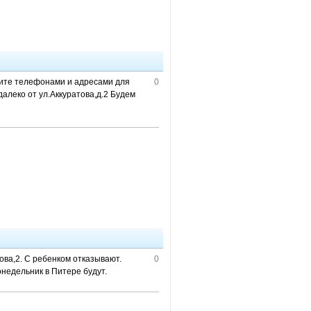
огите телефонами и адресами для
0
алеко от ул.Аккуратова,д.2 Будем
ова,2. С ребенком отказывают.
0
онедельник в Питере будут.