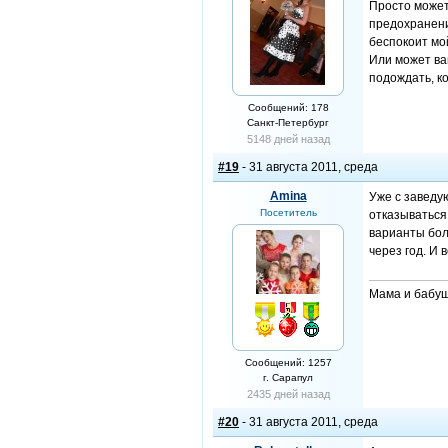
Просто может 
предохранение
беспокоит мой
Или может ва
подождать, ко
Сообщений: 178
Санкт-Петербург
5148 дней назад
#19
- 31 августа 2011, среда
Amina
Уже с заведую
Посетитель
отказываться
варианты бол
через год. И 
Мама и бабуш
Сообщений: 1257
г. Сарапул
2435 дней назад
#20
- 31 августа 2011, среда