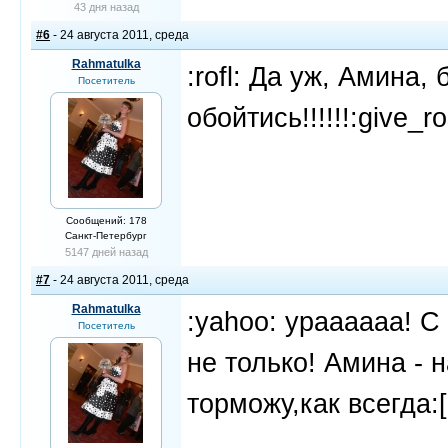
43 дня назад
#6
- 24 августа 2011, среда
Rahmatulka
:rofl: Да уж, Амина,
Посетитель
обойтись!!!!!!:give_r
Сообщений: 178
Санкт-Петербург
5147 дней назад
#7
- 24 августа 2011, среда
Rahmatulka
:yahoo: ураааааа! 
Посетитель
не только! Амина - 
торможу,как всегда:[