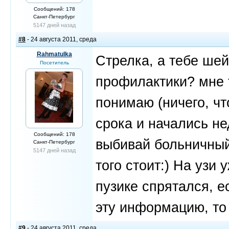
Сообщений: 178
Санкт-Петербург
5147 дней назад
#8
- 24 августа 2011, среда
Rahmatulka
Стрелка, а тебе ше
Посетитель
профилактики? мне т
понимаю (ничего, чт
срока и начались не
Сообщений: 178
выбивай больничный.
Санкт-Петербург
5147 дней назад
того стоит:) На узи
пузике спрятался, 
эту информацию, то 
#9
- 24 августа 2011, среда