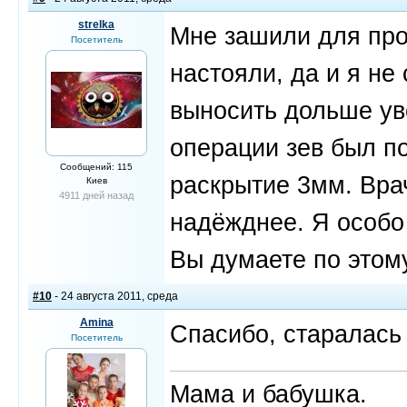
strelka
Мне зашили для про
Посетитель
настояли, да и я не
выносить дольше ув
операции зев был по
Сообщений: 115
раскрытие 3мм. Врач
Киев
4911 дней назад
надёжднее. Я особо 
Вы думаете по этом
#10
- 24 августа 2011, среда
Amina
Спасибо, старалась 
Посетитель
Мама и бабушка.