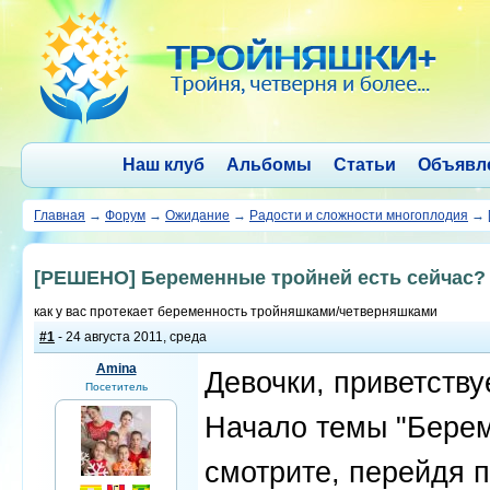
Наш клуб
Альбомы
Статьи
Объявл
Главная
→
Форум
→
Ожидание
→
Радости и сложности многоплодия
→
[РЕШЕНО] Беременные тройней есть сейчас? -
как у вас протекает беременность тройняшками/четверняшками
#1
- 24 августа 2011, среда
Amina
Девочки, приветству
Посетитель
Начало темы "Берем
смотрите, перейдя 