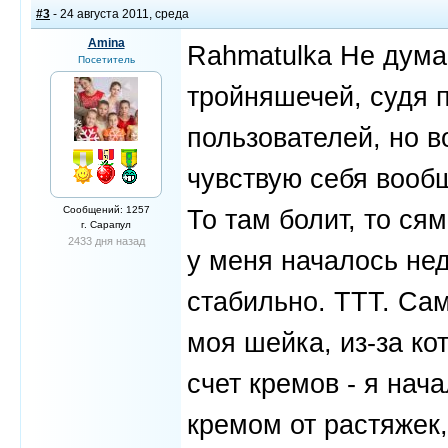
#3
- 24 августа 2011, среда
Amina
Rahmatulka Не дума
Посетитель
тройняшечей, судя 
пользователей, но 
чувствую себя вооб
Сообщений: 1257
То там болит, то сям
г. Сарапул
2433 дня назад
у меня началось нед
стабильно. ТТТ. Са
моя шейка, из-за ко
счет кремов - я нач
кремом от растяжек,