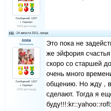
Сообщений: 1257
г. Сарапул
2433 дня назад
#11
- 24 августа 2011, среда
Amina
Это пока не задейст
Посетитель
же эйфория счастья 
скоро со старшей до
очень много времени
Сообщений: 1257
общению. Но жду , в
г. Сарапул
2433 дня назад
сделают. Тогда я е
буду!!!:kr::yahoo::rofl