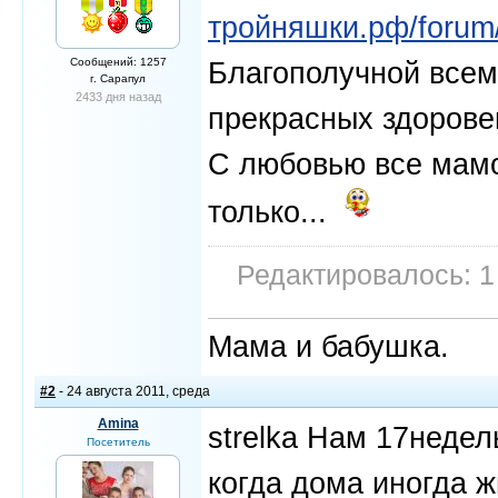
тройняшки.рф/forum/
Сообщений: 1257
Благополучной всем
г. Сарапул
2433 дня назад
прекрасных здорове
С любовью все мамо
только...
Редактировалось: 1
Мама и бабушка.
#2
- 24 августа 2011, среда
Amina
strelka Нам 17недел
Посетитель
когда дома иногда жи