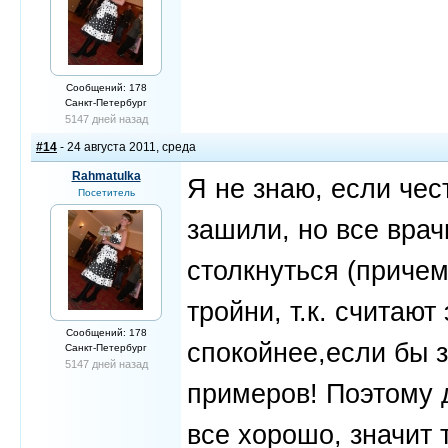
Сообщений: 178
Санкт-Петербург
5147 дней назад
#14
- 24 августа 2011, среда
Rahmatulka
Я не знаю, если чест
Посетитель
зашили, но все вра
столкнуться (приче
тройни, т.к. считаю
Сообщений: 178
спокойнее,если бы 
Санкт-Петербург
5147 дней назад
примеров! Поэтому д
все хорошо, значит т