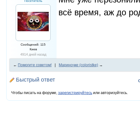
Посетитель
всё время, аж до ро
Сообщений: 115
Киев
4914 дней назад
←
Помогите советом!
|
Мариночке (coloristkе)
→
Быстрый ответ
Чтобы писать на форуме,
зарегистрируйтесь
или авторизуйтесь.