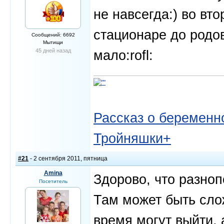
не навсегда:) во вт
стационаре до родов
Сообщений: 6692
Мытищи
45 дней назад
мало:rofl:
Рассказ о беременно
Тройняшки+
#21
- 2 сентября 2011, пятница
Amina
Здорово, что разно
Посетитель
Там может быть сло
время могут выйти,