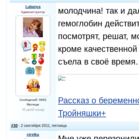
Lubanya
молодчина! так и да
Администратор
гемоглобин действит
посмотрят, решат, м
кроме качественной 
съела в своё время..
Рассказ о беременно
Сообщений: 6692
Мытищи
45 дней назад
Тройняшки+
#30
- 2 сентября 2011, пятница
strelka
Мне уже перезонили,