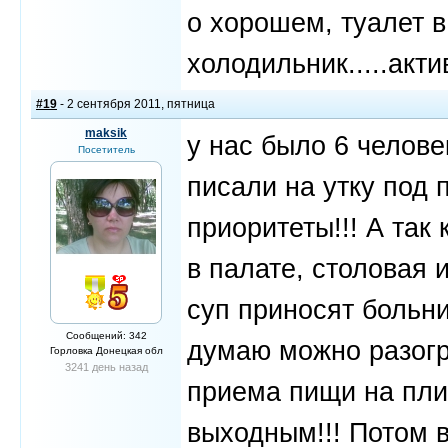
о хорошем, туалет в
холодильник.....акт
#19
- 2 сентября 2011, пятница
maksik
у нас было 6 челове
Посетитель
писали на утку под 
приоритеты!!! А так
в палате, столовая 
суп приносят больни
Сообщений: 342
думаю можно разогр
Горловка Донецкая обл
3241 день назад
приема пищи на плит
выходным!!! Потом в