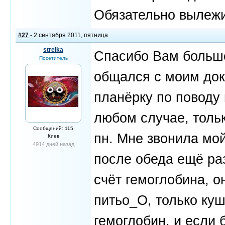
Обязательно вылеж
#27
- 2 сентября 2011, пятница
strelka
Спасибо Вам большо
Посетитель
общался с моим док
планёрку по поводу
любом случае, тольк
Сообщений: 115
пн. Мне звонила мо
Киев
4914 дней назад
после обеда ещё раз
счёт гемоглобина, о
питьo_O, только ку
гемоглобин, и если 