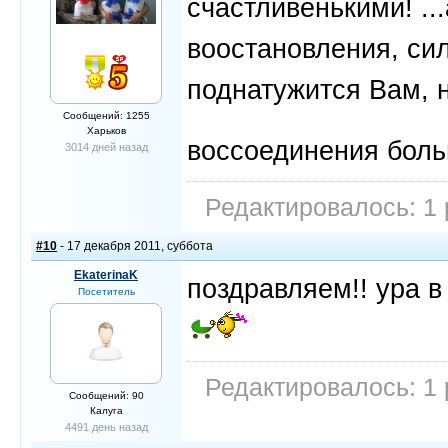
счастливенькими! ..
воостановления, сил
поднатужится Вам, 
Сообщений: 1255
Харьков
воссоединения бол
3014 дней назад
Редактировалось: 1 
#10
- 17 декабря 2011, суббота
EkaterinaK
поздравляем!! ура 
Посетитель
Редактировалось: 1 
Сообщений: 90
Калуга
4491 день назад