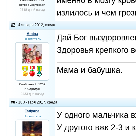
именно в мозгу кров
Сообщений: 249
остров Хоутскари
2718 дней назад
излилось и чем гроз
#7
- 4 января 2012, среда
Amina
Дай Бог выздоровле
Посетитель
Здоровья крепкого в
Мама и бабушка.
Сообщений: 1257
г. Сарапул
2433 дня назад
#8
- 18 января 2017, среда
Tatiyana
У одного мальчика в
Посетитель
У другого вжк 2-3 и