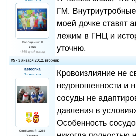
ГМ. Внутриутробные
моей дочке ставят а
лежим в ГНЦ и истор
Сообщений: 9
уточню.
омск
4869 дней назад
#5
- 3 января 2012, вторник
lastochka
Кровоизлияние не с
Посетитель
недоношенности и н
сосуды не адаптиро
давления в условия
Особенность сосудов
Сообщений: 1255
никогда полностью 
Харьков