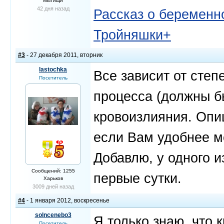
Мытищи
42 дня назад
Рассказ о беременно
Тройняшки+
#3
- 27 декабря 2011, вторник
lastochka
Все зависит от степ
Посетитель
процесса (должны б
кровоизлияния. Опи
если Вам удобнее мо
Добавлю, у одного 
Сообщений: 1255
первые сутки.
Харьков
3009 дней назад
#4
- 1 января 2012, воскресенье
solncenebo3
Я только знаю, что 
Посетитель