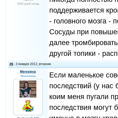
3009 дней назад
поддерживается кро
- головного мозга 
Сосуды при повышен
далее тромбироватьс
другой топики - рас
#6
- 3 января 2012, вторник
Meresjeva
Если маленькое сов
Посетитель
последствий (у нас
коим меня пугали п
последствия могут б