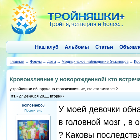
Наш клуб
Альбомы
Статьи
Объявл
Главная
→
Форум
→
Дети
→
Медицинское наблюдение близнецов
→
Кро
Кровоизлияние у новорожденной! кто встреч
у тройняшки обнаружено кровоизвлияние, кто сталкивался?
#1
- 27 декабря 2011, вторник
solncenebo3
У моей девочки обн
Посетитель
в головной мозг , в
? Каковы последств