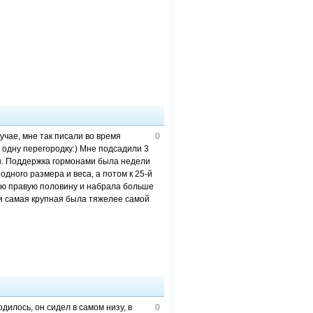
учае, мне так писали во время
0
и одну перегородку:) Мне подсадили 3
он. Поддержка гормонами была недели
одного размера и веса, а потом к 25-й
елую правую половину и набрала больше
ели самая крупная была тяжелее самой
дилось, он сидел в самом низу, в
0