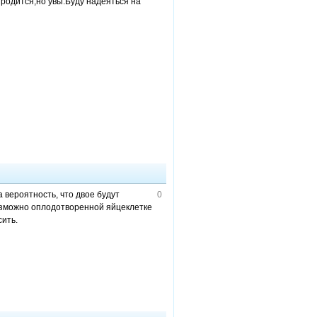
родится,но увы.Буду надеяться на
а вероятность, что двое будут
0
озможно оплодотворенной яйцеклетке
сить.