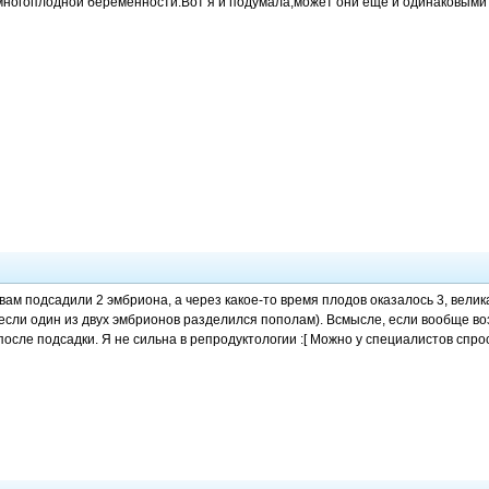
многоплодной беременности.Вот я и подумала,может они еще и одинаковыми 
вам подсадили 2 эмбриона, а через какое-то время плодов оказалось 3, велик
если один из двух эмбрионов разделился пополам). Всмысле, если вообще в
осле подсадки. Я не сильна в репродуктологии :[ Можно у специалистов спро