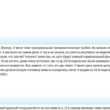
, Bonnya. У меня тоже трихориальная триамниотическая тройня. Во всяком сл
 А как было на самом деле, я так и не узнала, но узисты регулярно не видел
азали, что третий "плохого" качества, но зато будет нужный гормональный ф
. Если хотите, дома гляну поточнее. где-то до 20-й недели все были примерно 
аться конкретно. Все зависит от того, кто где лежит. У меня одна заняла ц
другие делили вторую половину живота и родились легче. К родам на 34-й нед
600 г.
амый крупный плод разглёгся на пол живота o_O а самому мелкому тяжко прихо