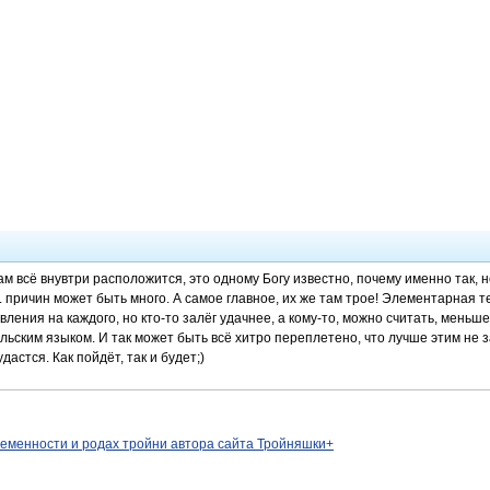
ам всё внувтри расположится, это одному Богу известно, почему именно так, н
. причин может быть много. А самое главное, их же там трое! Элементарная 
ления на каждого, но кто-то залёг удачнее, а кому-то, можно считать, меньше
льским языком. И так может быть всё хитро переплетено, что лучше этим не з
удастся. Как пойдёт, так и будет;)
ременности и родах тройни автора сайта Тройняшки+