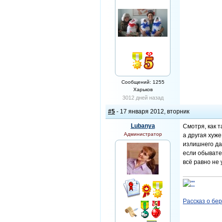
Сообщений: 1255
Харьков
3012 дней назад
#5
- 17 января 2012, вторник
Lubanya
Смотря, как т
Администратор
а другая хуже
излишнего дав
если обывате
всё равно не 
Рассказ о бе