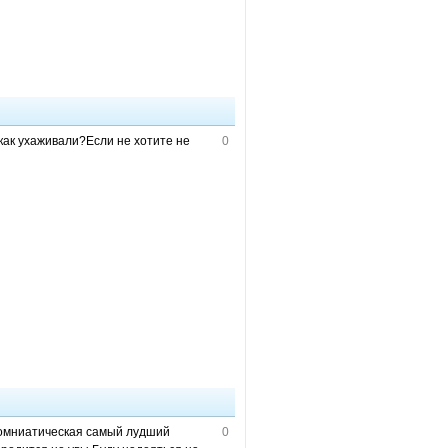
как ухаживали?Если не хотите не
0
риомниатическая самый лудший
0