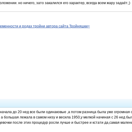
ложении. но ничего, зато закалился его характер, всегда всем жару задаёт.;)
ременности и родах тройни автора сайта Тройняшки+
сначала до 20 нед все были одинаковые ,а потом разница была уже огромная
 а большая лежала в самом низу и весила 1950,у мелкой начиная с 26 нед бы
евочки после этих процедур росли лучше и быстрее и кстати да,самая малень