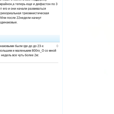
крайнон,а теперь еще и дюфастон по 3
т его и они начали развиваться
о трихориальная триомнистическая
?Или после 22недели начнут
 одинаковые.
наковыми были где-до до 23-х
0
большим и маленьким 800гo_O со мной
едель все чуть более 2кг.