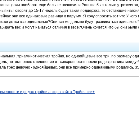
наши врачи наоборот еще больше назначили.Раньше был только утрожестан,
нь пить.Говорят до 15-17 недель будет такая поддержка. те отстающие нагоня
сейчас они все одинаковые,разница в пару мм. Я хочу спросить вот что.У ког
 тоже детки все одинаковые?Они так же дальше будут развиваться одинаково
абирать вес и могут начаться отличия в весе?Очень хочется что бы они были
риальная, триамниотическая тройня, но однояйцевые все три. по размеру оди
ель, потом пошло отклонение от синхронности. после родов разница между 
ла трёх девочек - однояйцевых, они все примерно одинаковыми родились, 35 н
ременности и родах тройни автора сайта Тройняшки+