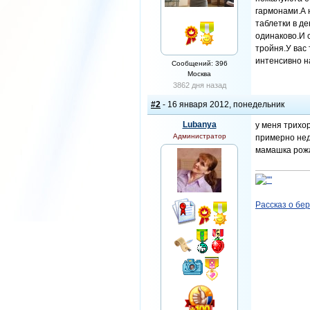
гармонами.А 
таблетки в де
одинаково.И 
тройня.У вас
интенсивно н
Сообщений: 396
Москва
3862 дня назад
#2
- 16 января 2012, понедельник
Lubanya
у меня трихо
Администратор
примерно нед
мамашка рожа
Рассказ о бе