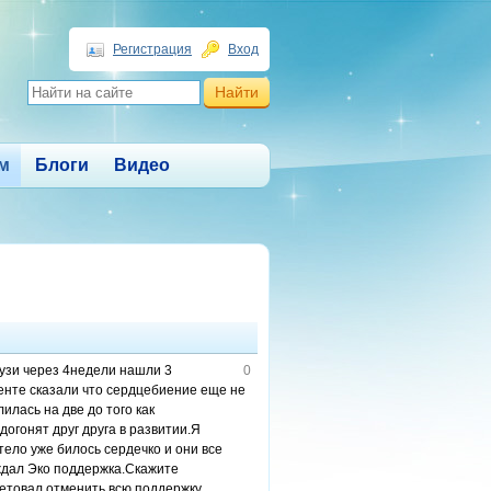
Регистрация
Вход
м
Блоги
Видео
 узи через 4недели нашли 3
0
центе сказали что сердцебиение еще не
лась на две до того как
догонят друг друга в развитии.Я
тело уже билось сердечко и они все
ждал Эко поддержка.Скажите
оветовал отменить всю поддержку