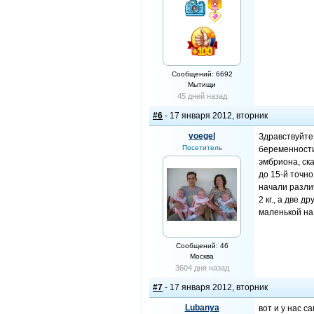
Сообщений: 6692
Мытищи
45 дней назад
#6
- 17 января 2012, вторник
voegel
Здравствуйте
Посетитель
беременности.
эмбриона, ск
до 15-й точно
начали различ
2 кг., а две 
маленькой на 
Сообщений: 46
Москва
3604 дня назад
#7
- 17 января 2012, вторник
Lubanya
вот и у нас с