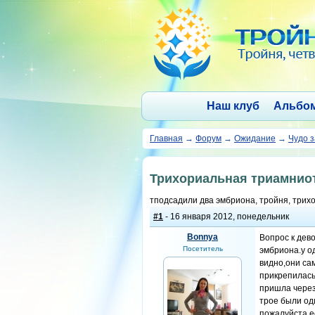
Наш клуб
Альбо
Главная
→
Форум
→
Ожидание
→
Чудо 
Трихориальная триамниот
тподсадили два эмбриона, тройня, трих
#1
- 16 января 2012, понедельник
Bonnya
Вопрос к дев
Посетитель
эмбриона.у о
видно,они са
прикрепилась.
пришла через
трое были од
пожалуйста ес