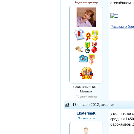
Администратор
стеснённом по
Рассказ о бе
Сообщений: 6692
Мытищи
45 дней назад
#8
- 17 января 2012, вторник
EkaterinaK
у меня тоже 
Посетитель
средняя 1450
барокамеры,д