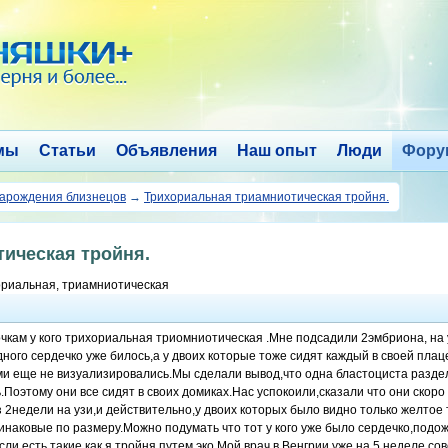
мы
Статьи
Объявления
Наш опыт
Люди
Фору
зарождения близнецов
→
Трихориальная триамниотическая тройня.
ическая тройня.
ориальная, триамниотическая
очкам у кого трихориальная триомниотическая .Мне подсадили 2эмбриона, на
дного сердечко уже билось,а у двоих которые тоже сидят каждый в своей пла
ми еще не визуализировались.Мы сделали вывод,что одна бластоциста раздели
Поэтому они все сидят в своих домиках.Нас успокоили,сказали что они скоро 
 2недели на узи,и действительно,у двоих которых было видно только желтое 
инаковые по размеру.Можно подумать что тот у кого уже было сердечко,подо
ли есть такие как я,тройня путем эко.Мой врач в Венгрии уже на 5 неделе с