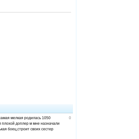
 самая мелкая родилась 1050
0
л плохой доплер м мне назначали
кая боец,строит своих сестер