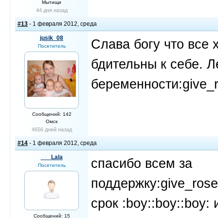
Мытищи
44 дня назад
#13
- 1 февраля 2012, среда
jusik_08
Слава богу что все 
Посетитель
бдительны к себе. Л
беременности:give_r
Сообщений: 142
Омск
4656 дней назад
#14
- 1 февраля 2012, среда
___Lala
спасибо всем за
Посетитель
поддержку:give_rose:
срок :boy::boy::boy
Сообщений: 15