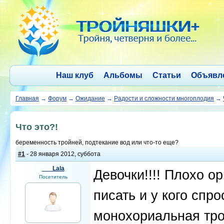
Наш клуб
Альбомы
Статьи
Объявл
Главная
→
Форум
→
Ожидание
→
Радости и сложности многоплодия
→
Что это?!
беременность тройней, подтекание вод или что-то еще?
#1
- 28 января 2012, суббота
___Lala
Девочки!!!! Плохо о
Посетитель
писать и у кого спро
монохориальная тро