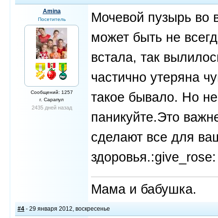
Amina
Мочевой пузырь во 
Посетитель
может быть не всегд
встала, так вылило
частично утеряна ч
Сообщений: 1257
такое бывало. Но не
г. Сарапул
2435 дней назад
паникуйте.Это важн
сделают все для ва
здоровья.:give_rose:
Мама и бабушка.
#4
- 29 января 2012, воскресенье