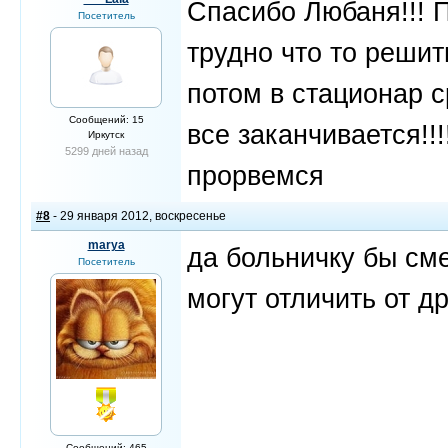
Спасибо Любаня!!! П
Посетитель
трудно что то решить
потом в стационар с
Сообщений: 15
все заканчивается!!
Иркутск
5299 дней назад
прорвемся
#8
- 29 января 2012, воскресенье
marya
да больничку бы см
Посетитель
могут отличить от д
Сообщений: 465