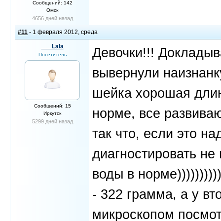
Сообщений: 142
Омск
4656 дней назад
#11
- 1 февраля 2012, среда
___Lala
Девочки!!! Докладыв
Посетитель
вывернули наизнанку
шейка хорошая длинн
Сообщений: 15
норме, все развиваю
Иркутск
5299 дней назад
так что, если это н
диагностировать не 
воды в норме))))))))
- 322 грамма, а у в
микроскопом посмо