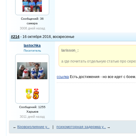
Сообщений: 36
самара
3008 дней назад
#214
- 16 октября 2016, воскресенье
lastochka
larisson_:
Посетитель
а где почитать отдельную статью про сере
ссылка
Есть достижения - но все идет с боем.
Сообщений: 1255
Харьков
3011 дней назад
←
Кровоизлияние у...
|
психомоторная задержка у...
→