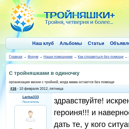
Наш клуб
Альбомы
Статьи
Объявл
Главная
→
Форум
→
Наши помощники
→
Как справиться без помощи
→
С тройняшками в одиночку
организация жизни с тройней, когда мама остается без помощи
#16
- 10 февраля 2012, пятница
Larisa333
здравствуйте! искр
Посетитель
героиня!!! и наверн
дать те, у кого сит