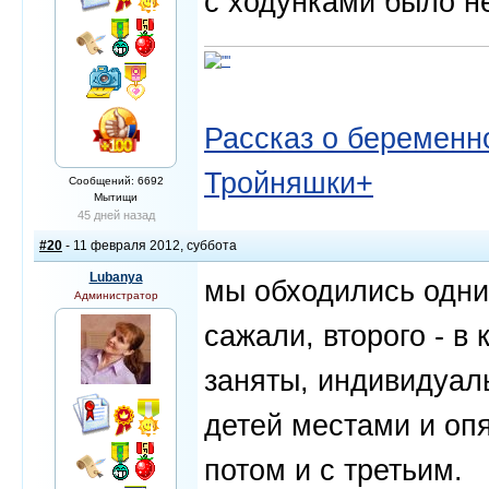
с ходунками было не
Рассказ о беременно
Тройняшки+
Сообщений: 6692
Мытищи
45 дней назад
#20
- 11 февраля 2012, суббота
Lubanya
мы обходились одни
Администратор
сажали, второго - в 
заняты, индивидуал
детей местами и опя
потом и с третьим.