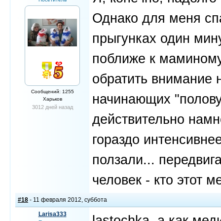
Однако для меня сп
прыгунках один мину
поближе к маминому
обратить внимание н
Сообщений: 1255
начинающих "половую
Харьков
3012 дней назад
действительно намн
гораздо интенсивнее
ползали... передвига
человек - кто этот м
#18
- 11 февраля 2012, суббота
Larisa333
lastochka, а как ме