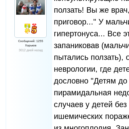
ползать! Вы же врач
приговор..." У мал
гипертонуса... Все э
Сообщений: 1255
запаниковав (мальчи
Харьков
3012 дней назад
пытались ползать), 
неврологии, где де
дословно "Детям до 
пирамидальная недо
случаев у детей без
ишемических пораже
из многоплодия. За