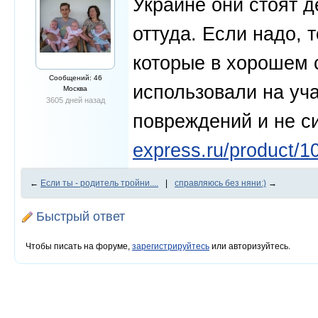
Украине они стоят д
оттуда. Если надо, 
которые в хорошем 
Сообщений: 46
использовали на уча
Москва
3605 дней назад
повреждений и не с
express.ru/product/1
←
Если ты - родитель тройни....
|
справляюсь без няни:)
→
Быстрый ответ
Чтобы писать на форуме,
зарегистрируйтесь
или авторизуйтесь.