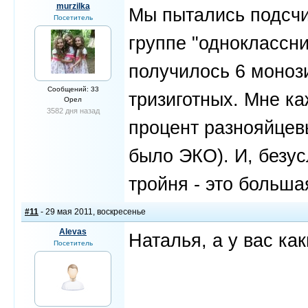
murzilka
Мы пытались подсчи
Посетитель
группе "одноклассни
получилось 6 монози
Сообщений: 33
тризиготных. Мне ка
Орел
3582 дня назад
процент разнояйцевы
было ЭКО). И, безу
тройня - это больша
#11
- 29 мая 2011, воскресенье
Alevas
Наталья, а у вас ка
Посетитель