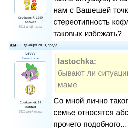
нам с Вашешей точк
Сообщений: 1255
стереотипность кофл
Харьков
3011 дней назад
таковых избежать?
#14
- 11 декабря 2013, среда
Levvv
Посетитель
lastochka:
бывают ли ситуации
маме
Со мной лично таког
Сообщений: 24
Мытищи
семье относятся аб
3520 дней назад
прочего подобного...