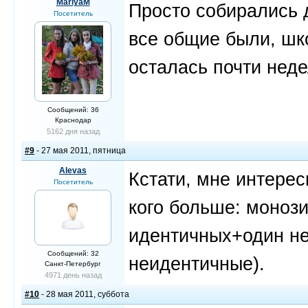
MariyaM
Просто собирались д
Посетитель
все общие были, шко
осталась почти неде
Сообщений: 36
Краснодар
5162 дня назад
#9
- 27 мая 2011, пятница
Alevas
Кстати, мне интерес
Посетитель
кого больше: монози
идентичных+один не
Сообщений: 32
неидентичные).
Санкт-Петербург
4971 день назад
#10
- 28 мая 2011, суббота