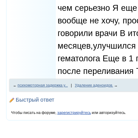
чем серьезно Я еще 
вообще не хочу, про
говорили врачи В ит
месяцев,улучшился а
гематолога Еще в 1 
после переливания 
←
психомоторная задержка у...
|
Удаление аденоидов.
→
Быстрый ответ
Чтобы писать на форуме,
зарегистрируйтесь
или авторизуйтесь.