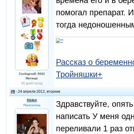
времена его и в бер
помогал препарат. 
тогда недоношенным
Рассказ о беременно
Тройняшки+
Сообщений: 6692
Мытищи
45 дней назад
#9
- 24 апреля 2012, вторник
Helen
Здравствуйте, опят
Посетитель
написать У меня од
переливали 1 раз о