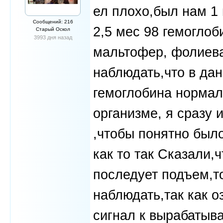
ел плохо,был нам 1
Сообщений: 216
2,5 мес 98 гемоглоб
Старый Оскол
3993 дня назад
мальтофер, фолиева
наблюдать,что в да
гемоглобина нормал
организме, я сразу 
,чтобы понятно было
как то так Сказали,
последует подъем,то
наблюдать,так как о
сигнал к вырабатыва