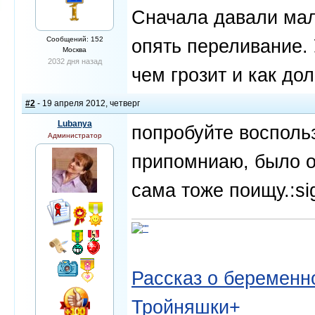
Сначала давали мал
Сообщений: 152
опять переливание. 
Москва
2032 дня назад
чем грозит и как до
#2
- 19 апреля 2012, четверг
Lubanya
попробуйте воспольз
Администратор
припомниаю, было об
сама тоже поищу.:si
Рассказ о беременно
Тройняшки+