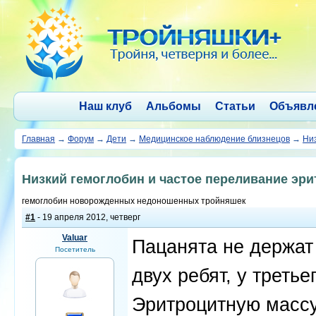
Наш клуб
Альбомы
Статьи
Объявл
Главная
→
Форум
→
Дети
→
Медицинское наблюдение близнецов
→
Низ
Низкий гемоглобин и частое переливание эр
гемоглобин новорожденных недоношенных тройняшек
#1
- 19 апреля 2012, четверг
Valuar
Пацанята не держат
Посетитель
двух ребят, у третье
Эритроцитную массу