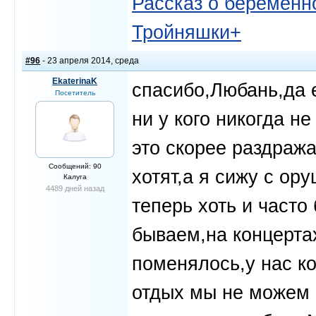
Рассказ о беременно
Тройняшки+
#96
- 23 апреля 2014, среда
EkaterinaK
спасибо,Любань,да 
Посетитель
ни у кого никогда н
это скорее раздража
Сообщений: 90
хотят,а я сижу с о
Калуга
4489 дней назад
теперь хоть и часто
бываем,на концертах
поменялось,у нас к
отдых мы не можем 