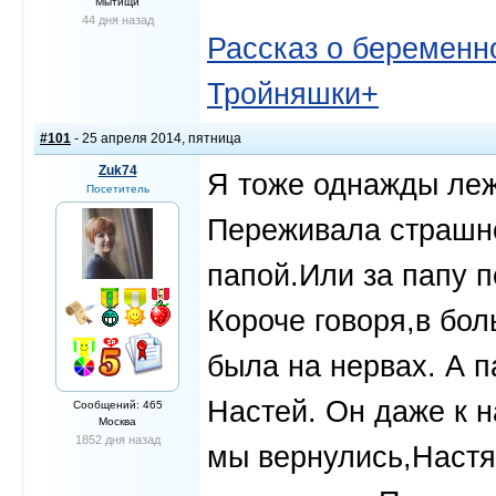
Мытищи
44 дня назад
Рассказ о беременно
Тройняшки+
#101
- 25 апреля 2014, пятница
Zuk74
Я тоже однажды леж
Посетитель
Переживала страшно
папой.Или за папу 
Короче говоря,в бо
была на нервах. А 
Настей. Он даже к н
Сообщений: 465
Москва
1852 дня назад
мы вернулись,Настя