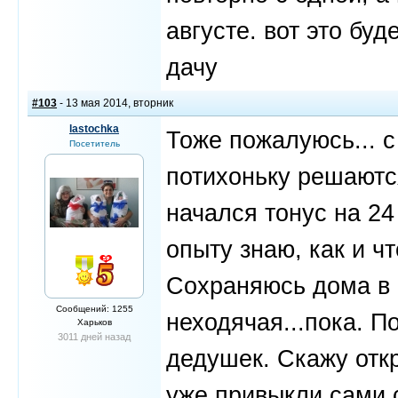
августе. вот это бу
дачу
#103
- 13 мая 2014, вторник
lastochka
Тоже пожалуюсь... 
Посетитель
потихоньку решаютс
начался тонус на 24 
опыту знаю, как и чт
Сохраняюсь дома в 
Сообщений: 1255
неходячая...пока. П
Харьков
3011 дней назад
дедушек. Скажу откр
уже привыкли сами сп