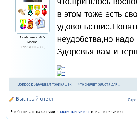
что.пришлось воспо
в этом тоже есть св
удовольствие.Понят
неудобства,но надо 
Сообщений: 465
Москва
1852 дня назад
Здоровья вам и терп
←
Вопрос к бабушкам тройняшек
|
что значит работа для...
→
Быстрый ответ
Стра
Чтобы писать на форуме,
зарегистрируйтесь
или авторизуйтесь.