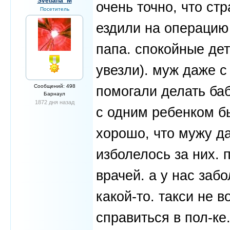
Svetlana_M
очень точно, что ст
Посетитель
ездили на операцию 
папа. спокойные де
увезли). муж даже с
Сообщений: 498
помогали делать баб
Барнаул
1872 дня назад
с одним ребенком б
хорошо, что мужу да
изболелось за них. 
врачей. а у нас забо
какой-то. такси не 
справиться в пол-ке