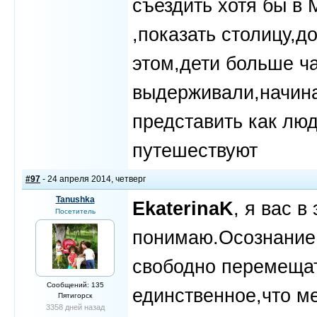
съездить хотя бы в 
,показать столицу,д
этом,дети больше ч
выдерживали,начина
представить как лю
путешествуют
#97
- 24 апреля 2014, четверг
Tanushka
EkaterinaK
, я вас 
Посетитель
понимаю.Осознание 
свободно перемещат
Сообщений: 135
единственное,что м
Пятигорск
3358 дней назад