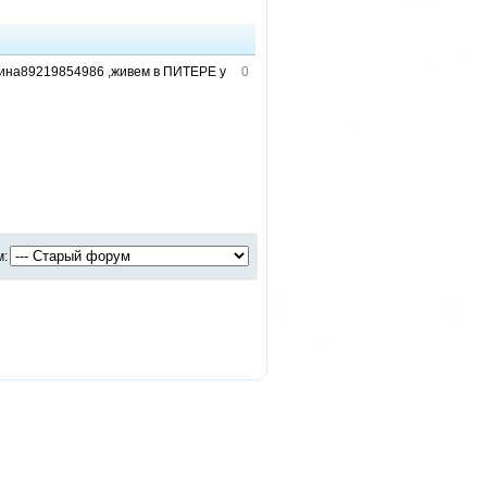
рина89219854986 ,живем в ПИТЕРЕ у
0
м: