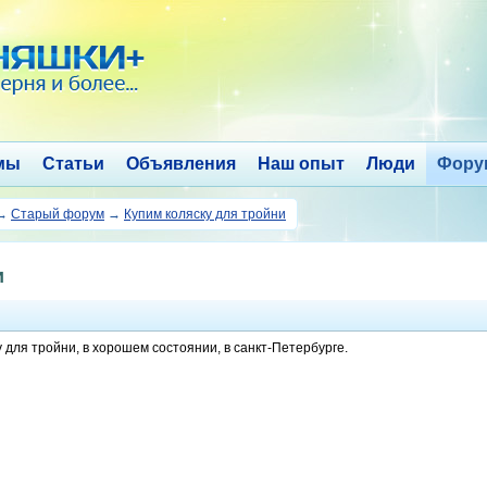
мы
Статьи
Объявления
Наш опыт
Люди
Фору
→
Старый форум
→
Купим коляску для тройни
и
 для тройни, в хорошем состоянии, в санкт-Петербурге.