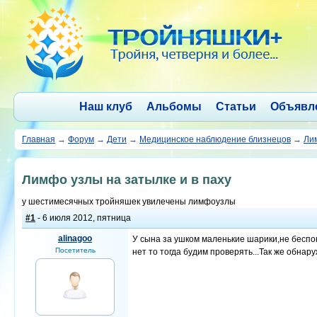
Наш клуб
Альбомы
Статьи
Объявл
Главная
→
Форум
→
Дети
→
Медицинское наблюдение близнецов
→
Лим
Лимфо узлы на затылке и в паху
у шестимесячных тройняшек увилечены лимфоузлы
#1
- 6 июля 2012, пятница
alinagoo
У сына за ушком маленькие шарики,не беспок
Посетитель
нет то тогда будим проверять...Так же обнару