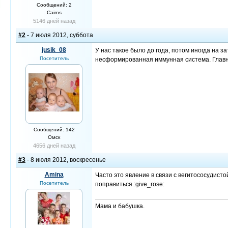
Сообщений: 2
Cairns
5146 дней назад
#2
- 7 июля 2012, суббота
jusik_08
У нас такое было до года, потом иногда на з
Посетитель
несформированная иммунная система. Главно
Сообщений: 142
Омск
4656 дней назад
#3
- 8 июля 2012, воскресенье
Amina
Часто это явление в связи с вегитососудис
Посетитель
поправиться.:give_rose:
Мама и бабушка.