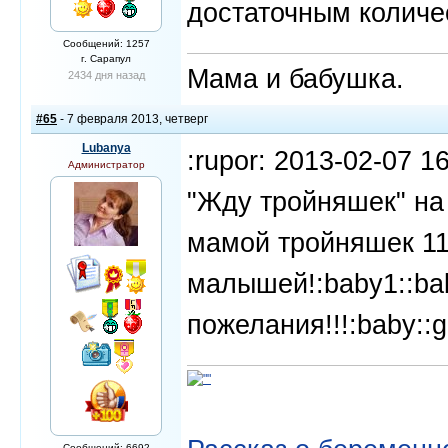
достаточным количес
Сообщений: 1257
г. Сарапул
Мама и бабушка.
2434 дня назад
#65
- 7 февраля 2013, четверг
Lubanya
:rupor: 2013-02-07 1
Администратор
"Жду тройняшек" на
мамой тройняшек 11
малышей!:baby1::ba
пожелания!!!:baby::
Сообщений: 6692