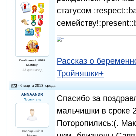
статусом :respect::b
семейству!:present::
Рассказ о беременно
Сообщений: 6692
Мытищи
43 дня назад
Тройняшки+
#72
- 6 марта 2013, среда
ANNAANDR
Спасибо за поздрав
Посетитель
мальчишки в сроке 2
Поторопились:(. Мак
Сообщений: 3
ним- близнецы Савва
Москва