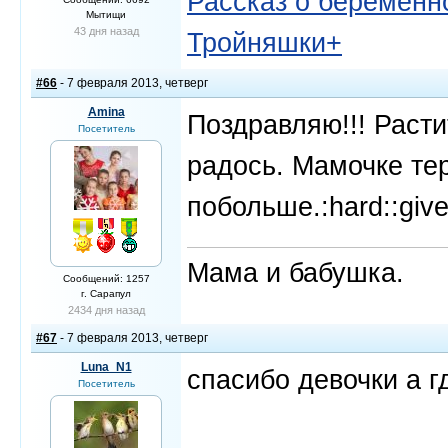
Рассказ о беременно
Мытищи
43 дня назад
Тройняшки+
#66
- 7 февраля 2013, четверг
Amina
Поздравляю!!! Раст
Посетитель
радось. Мамочке те
побольше.:hard::give
Мама и бабушка.
Сообщений: 1257
г. Сарапул
2434 дня назад
#67
- 7 февраля 2013, четверг
Luna_N1
спасибо девочки а г
Посетитель