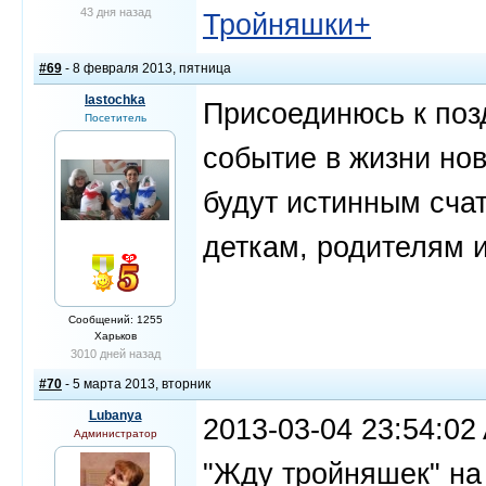
43 дня назад
Тройняшки+
#69
- 8 февраля 2013, пятница
lastochka
Присоединюсь к поз
Посетитель
событие в жизни но
будут истинным счат
деткам, родителям 
Сообщений: 1255
Харьков
3010 дней назад
#70
- 5 марта 2013, вторник
Lubanya
2013-03-04 23:54:0
Администратор
"Жду тройняшек" на