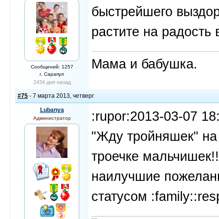
быстрейшего выздор
растите на радость в
Мама и бабушка.
Сообщений: 1257
г. Сарапул
2434 дня назад
#75
- 7 марта 2013, четверг
Lubanya
:rupor:2013-03-07 18
Администратор
"Жду тройняшек" на
троечке мальчишек!!
наилучшие пожелани
статусом :family::re