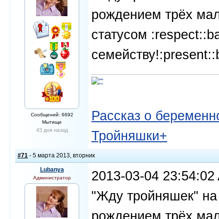
рождением трёх маль
статусом :respect::b
семейству!:present::
Рассказ о беременно
Сообщений: 6692
Мытищи
43 дня назад
Тройняшки+
#71
- 5 марта 2013, вторник
Lubanya
2013-03-04 23:54:0
Администратор
"Жду тройняшек" на
рождением трёх маль