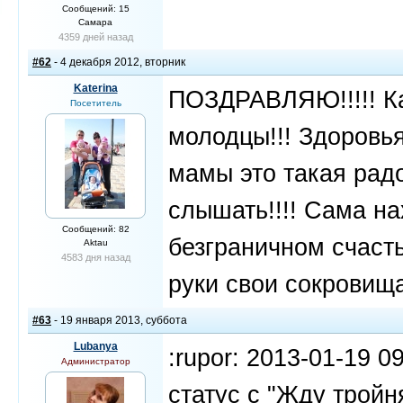
Сообщений: 15
Самара
4359 дней назад
#62
- 4 декабря 2012, вторник
Katerina
ПОЗДРАВЛЯЮ!!!!! Ка
Посетитель
молодцы!!! Здоровь
мамы это такая радо
слышать!!!! Сама н
Сообщений: 82
безграничном счаст
Aktau
4583 дня назад
руки свои сокровища
#63
- 19 января 2013, суббота
Lubanya
:rupor: 2013-01-19 0
Администратор
статус с "Жду тройн