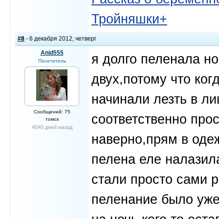
Тройняшки+
#8
- 6 декабря 2012, четверг
Anid555
я долго пеленала но
Посетитель
двух,потому что ког
начинали лезть в ли
Сообщений: 75
соответственно про
томск
4040 дней назад
наверно,прям в оде
пелена еле налазил
стали просто сами 
пеленание было уже 