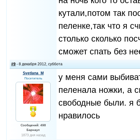
на ночь кого то ост
кутали,потом так по
пеленке,так что я с
столько сколько по
сможет спать без не
#9
- 8 декабря 2012, суббота
Svetlana_M
у меня сами выбиват
Посетитель
пеленала ножки, а с
свободные были. я 
нравилось
Сообщений: 498
Барнаул
1873 дня назад