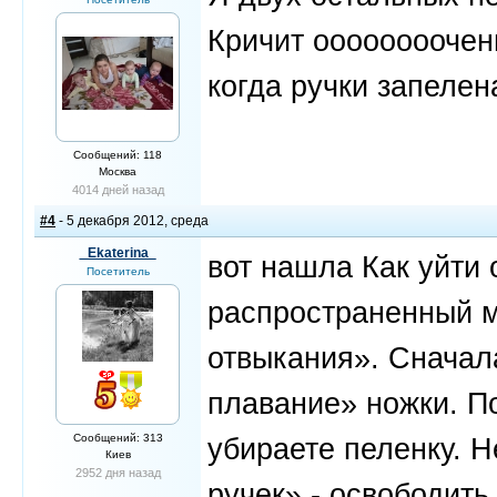
Кричит оооооооочень
когда ручки запелен
Сообщений: 118
Москва
4014 дней назад
#4
- 5 декабря 2012, среда
_Ekaterina_
вот нашла Как уйти
Посетитель
распространенный м
отвыкания». Сначал
плавание» ножки. По
Сообщений: 313
убираете пеленку. Н
Киев
2952 дня назад
ручек» - освободить 