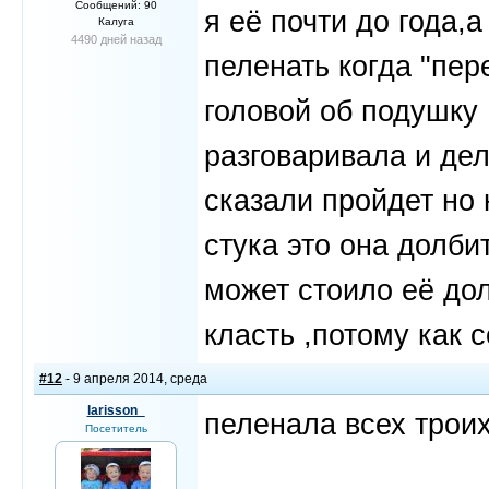
Сообщений: 90
я её почти до года,а
Калуга
4490 дней назад
пеленать когда "пер
головой об подушку 
разговаривала и де
сказали пройдет но
стука это она долби
может стоило её до
класть ,потому как 
#12
- 9 апреля 2014, среда
larisson_
пеленала всех троих
Посетитель