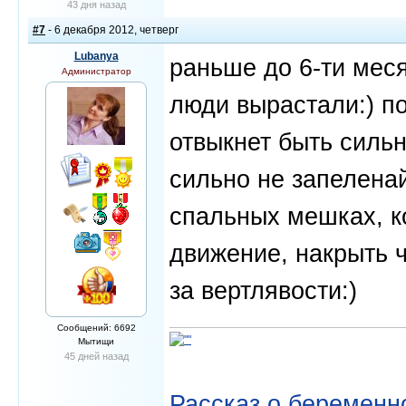
43 дня назад
#7
- 6 декабря 2012, четверг
Lubanya
раньше до 6-ти мес
Администратор
люди вырастали:) п
отвыкнет быть сильн
сильно не запелена
спальных мешках, к
движение, накрыть 
за вертлявости:)
Сообщений: 6692
Мытищи
45 дней назад
Рассказ о беременно