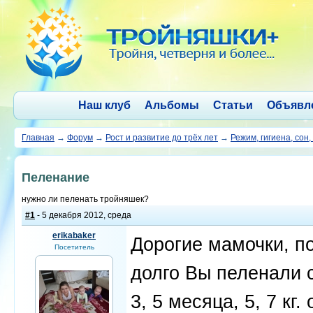
Наш клуб
Альбомы
Статьи
Объявл
Главная
→
Форум
→
Рост и развитие до трёх лет
→
Режим, гигиена, сон,
Пеленание
нужно ли пеленать тройняшек?
#1
- 5 декабря 2012, среда
erikabaker
Дорогие мамочки, п
Посетитель
долго Вы пеленали 
3, 5 месяца, 5, 7 кг.