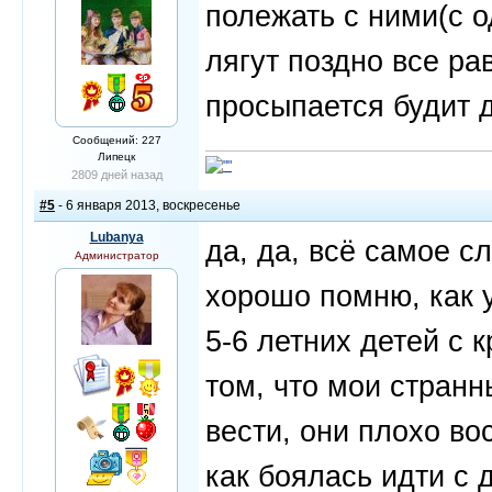
полежать с ними(с о
лягут поздно все ра
просыпается будит д
Сообщений: 227
Липецк
2809 дней назад
#5
- 6 января 2013, воскресенье
Lubanya
да, да, всё самое с
Администратор
хорошо помню, как 
5-6 летних детей с 
том, что мои стран
вести, они плохо во
как боялась идти с 