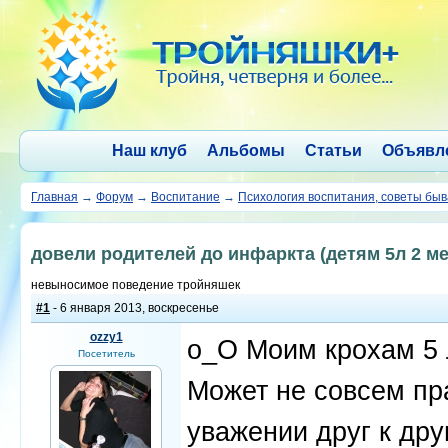
Наш клуб
Альбомы
Статьи
Объявл
Главная
→
Форум
→
Воспитание
→
Психология воспитания, советы бы
довели родителей до инфаркта (детям 5л 2 ме
невыносимое поведение тройняшек
#1
- 6 января 2013, воскресенье
ozzy1
o_O Моим крохам 5 
Посетитель
Может не совсем пр
уважении друг к дру