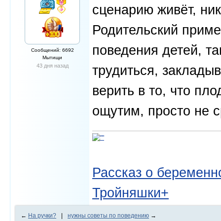
сценарию живёт, ник
Родительский приме
поведения детей, т
Сообщений: 6692
Мытищи
43 дня назад
трудиться, закладыв
верить в то, что пл
ощутим, просто не с
Рассказ о беременно
Тройняшки+
←
На ручки?
|
нужны советы по поведению
→