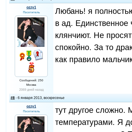
ozzy1
Любань! я полность
Посетитель
в ад. Единственное ч
клянчиют. Не просят
спокойно. За то др
как правило мальчик
Сообщений: 250
Москва
2069 дней назад
#8
- 6 января 2013, воскресенье
ozzy1
тут другое сложно. 
Посетитель
температурами. Я д