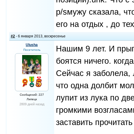
p/sмужу сказала, чт
его на отдых , до те
#2
- 6 января 2013, воскресенье
Ulusha
Нашим 9 лет. И прыг
Посетитель
боятся ничего. когд
Сейчас я заболела, 
что одна долбит мол
Сообщений: 227
лупит из лука по дв
Липецк
2809 дней назад
громкими возгласами
заставить прочитать