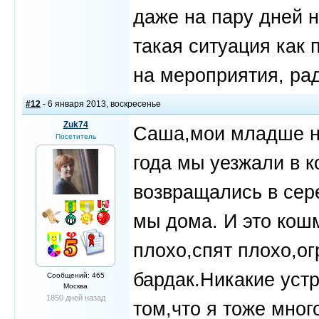
даже на пару дней н
такая ситуация как
на мероприятия, ра
#12
- 6 января 2013, воскресенье
Zuk74
Саша,мои младше на
Посетитель
года мы уезжали в к
возвращались в сере
мы дома. И это кошм
плохо,спят плохо,ог
бардак.Никакие устр
Сообщений: 465
Москва
1850 дней назад
том,что я тоже мног