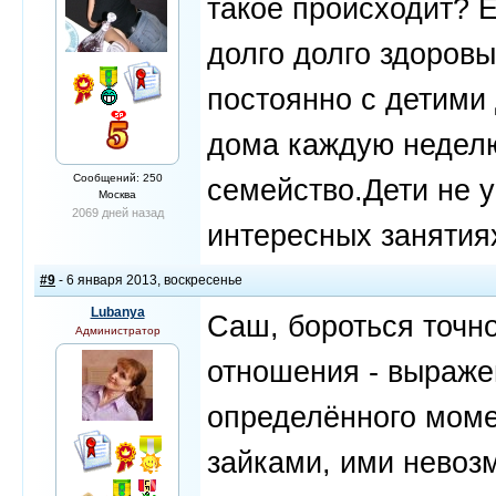
такое происходит? Е
долго долго здоровы
постоянно с детими
дома каждую неделю 
Сообщений: 250
семейство.Дети не 
Москва
2069 дней назад
интересных занятия
#9
- 6 января 2013, воскресенье
Lubanya
Саш, бороться точно
Администратор
отношения - выраже
определённого моме
зайками, ими невоз