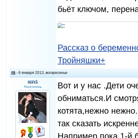
бьёт ключом, перена
Рассказ о беременно
Тройняшки+
#6
- 6 января 2013, воскресенье
ozzy1
Вот и у нас .Дети о
Посетитель
обниматься.И смотр
котята,нежно нежно
так сказать искренн
Например пока 1-й б