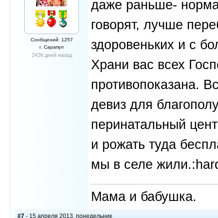
даже раньше- норма.
говорят, лучше пере
Сообщений: 1257
здоровеньких и с бо
г. Сарапул
2436 дней назад
Храни вас всех Госп
противопоказана. Вс
девиз для благополу
перинатальный цент
и рожать туда беспл
мы в селе жили.:har
Мама и бабушка.
#7
- 15 апреля 2013, понедельник