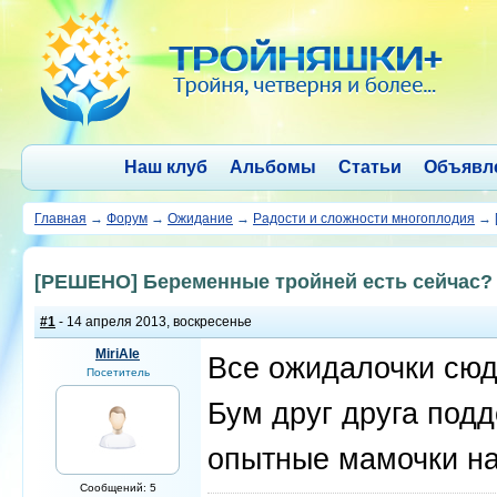
Наш клуб
Альбомы
Статьи
Объявл
Главная
→
Форум
→
Ожидание
→
Радости и сложности многоплодия
→
[РЕШЕНО] Беременные тройней есть сейчас? -
#1
- 14 апреля 2013, воскресенье
MiriAle
Все ожидалочки сюд
Посетитель
Бум друг друга под
опытные мамочки на
Сообщений: 5