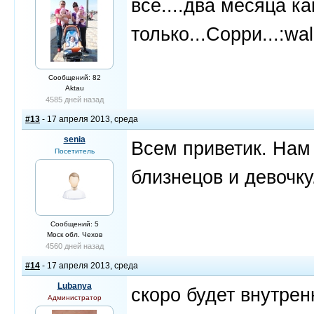
все....два месяца ка
только...Сорри...:wal
Сообщений: 82
Aktau
4585 дней назад
#13
- 17 апреля 2013, среда
senia
Всем приветик. Нам
Посетитель
близнецов и девочку
Сообщений: 5
Моск обл. Чехов
4560 дней назад
#14
- 17 апреля 2013, среда
Lubanya
скоро будет внутрен
Администратор