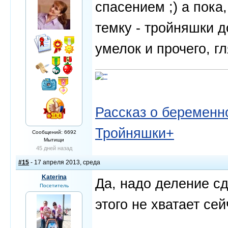
спасением ;) а пока,
темку - тройняшки д
умелок и прочего, г
Рассказ о беременно
Тройняшки+
Сообщений: 6692
Мытищи
45 дней назад
#15
- 17 апреля 2013, среда
Katerina
Да, надо деление сд
Посетитель
этого не хватает се