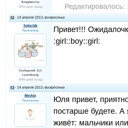
Владивосток
Редактировалось: 
3841 день назад
#2
- 14 апреля 2013, воскресенье
Solnchik
Привет!!! Ожидалочк
Посетитель
:girl::boy::girl:
Сообщений: 113
Luxembourg
4086 дней назад
#3
- 14 апреля 2013, воскресенье
MiriAle
Юля привет, приятн
Посетитель
постарше будете. А 
живёт: мальчики или