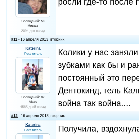
росли где-то после 
Сообщений: 58
Москва
2094 дня назад
#11
- 16 апреля 2013, вторник
Katerina
Колики у нас заняли
Посетитель
зубками как бы и р
постоянный это пер
Дентокинд, гель Кал
Сообщений: 82
война так война....
Aktau
4585 дней назад
#12
- 16 апреля 2013, вторник
Katerina
Получила, вздохнула
Посетитель