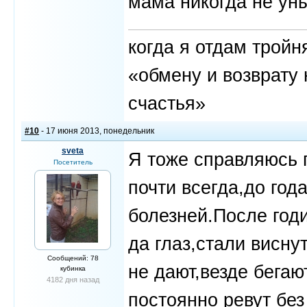
мама никогда не ун
когда я отдам трой
«обмену и возврату 
счастья»
#10
- 17 июня 2013, понедельник
sveta
Я тоже справляюсь 
Посетитель
почти всегда,до год
болезней.После год
да глаз,стали висну
Сообщений: 78
не дают,везде бегаю
кубинка
4182 дня назад
постоянно ревут бе