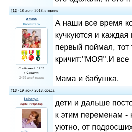
#12
- 18 июня 2013, вторник
Amina
А наши все время ко
Посетитель
кучкуются и каждая 
первый поймал, тот 
кричит:"МОЯ".И все 
Сообщений: 1257
г. Сарапул
Мама и бабушка.
2435 дней назад
#13
- 19 июня 2013, среда
Lubanya
дети и дальше посто
Администратор
к этим переменам - 
уютно, от подросши