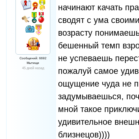
начинают качать пра
сводят с ума своим
возрасту понимаешь,
бешенный темп взро
не успеваешь перест
Сообщений: 6692
Мытищи
45 дней назад
пожалуй самое удив
ощущение чуда не по
задумываешься, поч
мной такое приключи
удивительное внешн
близнецов))))