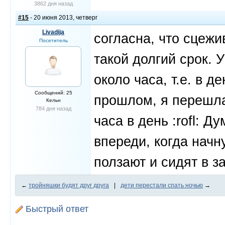
3862 дня назад
#15
- 20 июня 2013, четверг
Livadija
согласна, что сцежи
Посетитель
такой долгий срок. 
около часа, т.е. в де
Сообщений: 25
прошлом, я перешла 
Кельн
784 дня назад
часа в день :rofl: 
впереди, когда начн
ползают и сидят в з
←
тройняшки будят друг друга
|
дети перестали спать ночью
→
Быстрый ответ