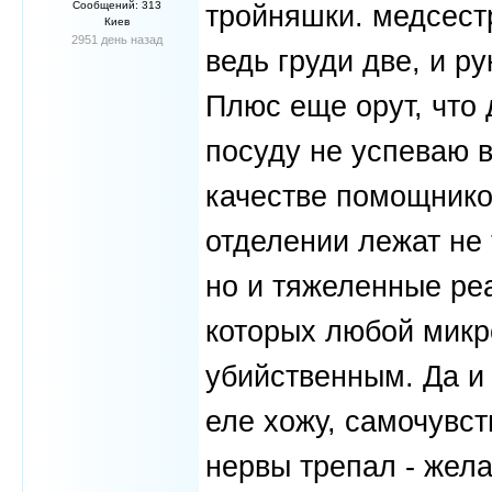
Сообщений: 313
тройняшки. медсест
Киев
2951 день назад
ведь груди две, и р
Плюс еще орут, что 
посуду не успеваю в
качестве помощников
отделении лежат не
но и тяжеленные ре
которых любой микр
убийственным. Да и
еле хожу, самочувс
нервы трепал - жел