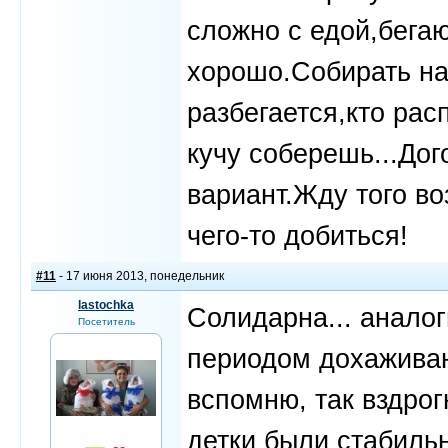
сложно с едой,бегаю
хорошо.Собирать на
разбегается,кто рас
кучу соберешь...Дог
вариант.Жду того во
чего-то добиться!
#11
- 17 июня 2013, понедельник
lastochka
Солидарна... анало
Посетитель
периодом дохаживани
вспомню, так вздрог
детки были стабиль