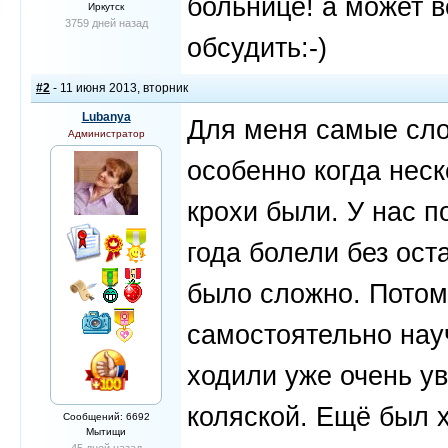
больнице! а может в
Иркутск
3759 дней назад
обсудить:-)
#2
- 11 июня 2013, вторник
Lubanya
Для меня самые сло
Администратор
особенно когда нес
крохи были. У нас 
года болели без ост
было сложно. Потом 
самостоятельно науч
ходили уже очень у
коляской. Ещё был 
Сообщений: 6692
Мытищи