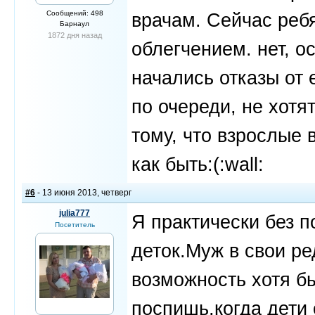
Сообщений: 498
врачам. Сейчас реб
Барнаул
1872 дня назад
облегчением. нет, о
начались отказы от
по очереди, не хотят
тому, что взрослые 
как быть:(:wall:
#6
- 13 июня 2013, четверг
julia777
Я практически без 
Посетитель
деток.Муж в свои р
возможность хотя бы
поспишь,когда дети 