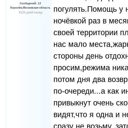
Сообщений: 12
погулять.Помощь у н
Королёв,Московская область
4126 дней назад
ночёвкой раз в мес
своей территории пл
нас мало места,жарко
стороны день отдохн
просим,режима никак
потом дня два возвр
по-очереди...а как 
привыкнут очень ско
видят,что я одна и
сразу не возьму..за