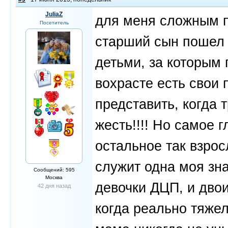
JuliaZ
для меня сложным пе
Посетитель
старший сын пошел 
детьми, за которым 
вохрасте есть свои 
представить, когда 
жесть!!!! Но самое 
остальное так взро
служит одна моя зн
Сообщений: 595
Москва
девочки ДЦП, и двои
42 дня назад
когда реально тяжело