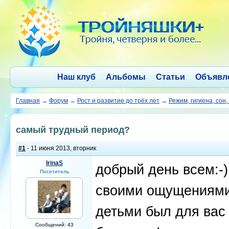
Наш клуб
Альбомы
Статьи
Объявл
Главная
→
Форум
→
Рост и развитие до трёх лет
→
Режим, гигиена, сон,
самый трудный период?
#1
- 11 июня 2013, вторник
IrinaS
добрый день всем:-
Посетитель
своими ощущениями,
детьми был для вас
Сообщений: 43