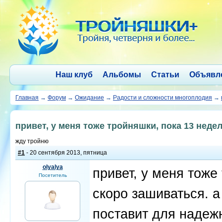
Наш клуб
Альбомы
Статьи
Объявл
Главная
→
Форум
→
Ожидание
→
Радости и сложности многоплодия
→
привет, у меня тоже тройняшки, пока 13 недел
жду тройню
#1
- 20 сентября 2013, пятница
olyalya
привет, у меня тоже
Посетитель
скоро зашиваться. а
поставит для надежн