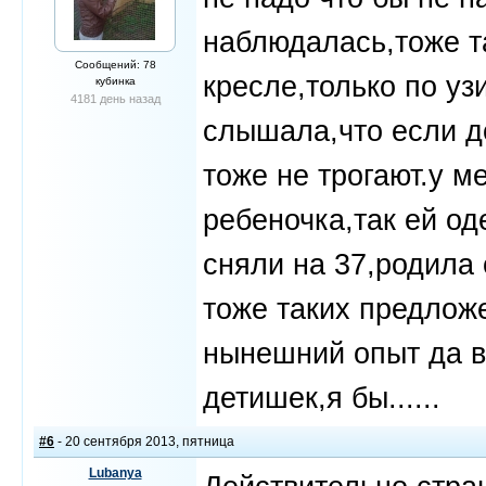
наблюдалась,тоже т
Сообщений: 78
кресле,только по уз
кубинка
4181 день назад
слышала,что если д
тоже не трогают.у м
ребеночка,так ей од
сняли на 37,родила 
тоже таких предлож
нынешний опыт да в
детишек,я бы......
#6
- 20 сентября 2013, пятница
Lubanya