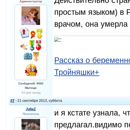
Действительно стра
Администратор
простым языком) в 
врачом, она умерла 
Рассказ о беременно
Тройняшки+
Сообщений: 6692
Мытищи
43 дня назад
#7
- 21 сентября 2013, суббота
JuliaZ
и я кстате узнала, ч
Посетитель
предлагал.видимо п