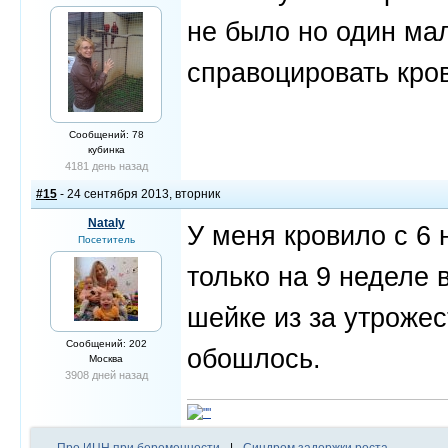
не было но один ма
справоцировать кро
Сообщений: 78
кубинка
4181 день назад
#15
- 24 сентября 2013, вторник
Nataly
У меня кровило с 6 
Посетитель
только на 9 неделе 
шейке из за утрожес
Сообщений: 202
обошлось.
Москва
3908 дней назад