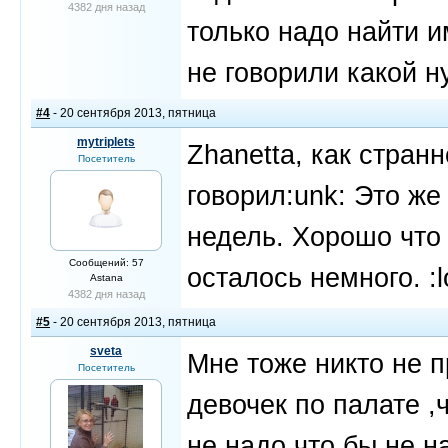
4382 дня назад
только надо найти 
не говорили какой 
#4
- 20 сентября 2013, пятница
mytriplets
Zhanetta, как странн
Посетитель
говорил:unk: Это же
недель. Хорошо что 
Сообщений: 57
осталось немного. :l
Astana
4382 дня назад
#5
- 20 сентября 2013, пятница
sveta
Мне тоже никто не 
Посетитель
девочек по палате ,
не надо что бы не н