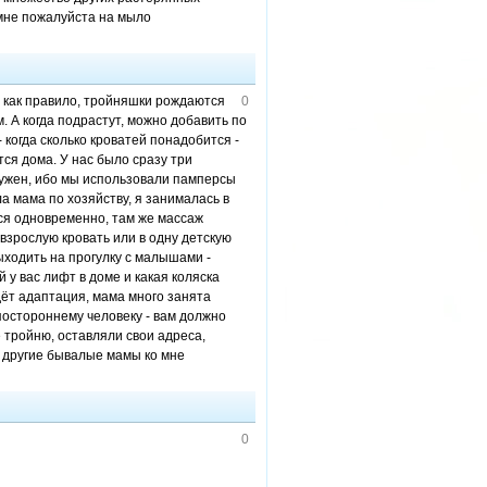
 мне пожалуйста на мыло
, как правило, тройняшки рождаются
0
. А когда подрастут, можно добавить по
 когда сколько кроватей понадобится -
тся дома. У нас было сразу три
нужен, ибо мы использовали памперсы
а мама по хозяйству, я занималась в
ся одновременно, там же массаж
взрослую кровать или в одну детскую
выходить на прогулку с малышами -
 у вас лифт в доме и какая коляска
идёт адаптация, мама много занята
постороннему человеку - вам должно
 тройню, оставляли свои адреса,
, другие бывалые мамы ко мне
0