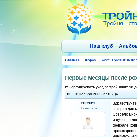
Наш клуб
Альбо
Главная
→
Форум
→
Рост и развитие до 
Первые месяцы после ро
как организовать уход за тройняшками 
#1
- 18 ноября 2005, пятница
Евгения
Здравствуйте
Посетитель
которое для 
Созрело множ
и нужен пелен
феврале, когд
прокесаренно
нанимать чел