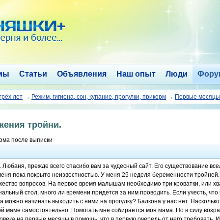
мы
Статьи
Объявления
Наш опыт
Люди
Фору
трёх лет
→
Режим, гигиена, сон, купание, прогулки, прикорм
→
Первые месяцы 
жения тройни.
дома после выписки
. Любаня, прежде всего спасибо вам за чудесный сайт. Его существование вс
меня пока покрыто неизвестностью. У меня 25 неделя беременности тройней.
ество вопросов. На первое время малышам необходимо три кроватки, или хв
альный стол, много ли времени придется за ним проводить. Если учесть, что 
а можно начинать выходить с ними на прогулку? Балкона у нас нет. Наскольк
й маме самостоятельно. Помогать мне собирается моя мама. Но в силу возрас
овека на первые месяцы в помощь, что в первую очередь от него требовать. 