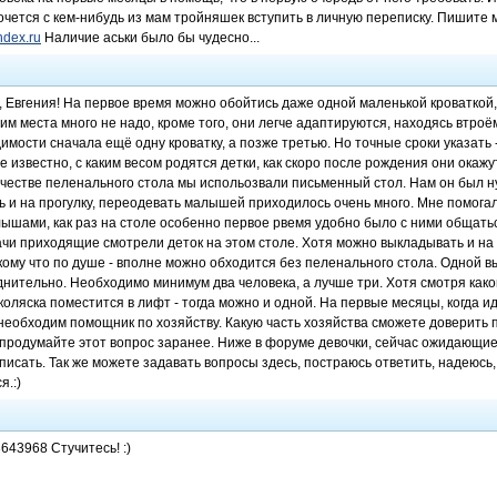
 Хочется с кем-нибудь из мам тройняшек вступить в личную переписку. Пишите
dex.ru
Наличие аськи было бы чудесно...
, Евгения! На первое время можно обойтись даже одной маленькой кроваткой
м места много не надо, кроме того, они легче адаптируются, находясь втроём
мости сначала ещё одну кроватку, а позже третью. Но точные сроки указать -
е известно, с каким весом родятся детки, как скоро после рождения они окажу
качестве пеленального стола мы испольозвали письменный стол. Нам он был 
чь и на прогулку, переодевать малышей приходилось очень много. Мне помогал
ышами, как раз на столе особенно первое рвемя удобно было с ними общать
ачи приходящие смотрели деток на этом столе. Хотя можно выкладывать и на 
 кому что по душе - вполне можно обходится без пеленального стола. Одной 
нительно. Необходимо минимум два человека, а лучше три. Хотя смотря какой
коляска поместится в лифт - тогда можно и одной. На первые месяцы, когда 
необходим помощник по хозяйству. Какую часть хозяйства сможете доверить 
 продумайте этот вопрос заранее. Ниже в форуме девочки, сейчас ожидающие
писать. Так же можете задавать вопросы здесь, постраюсь ответить, надеюсь
я.:)
643968 Стучитесь! :)