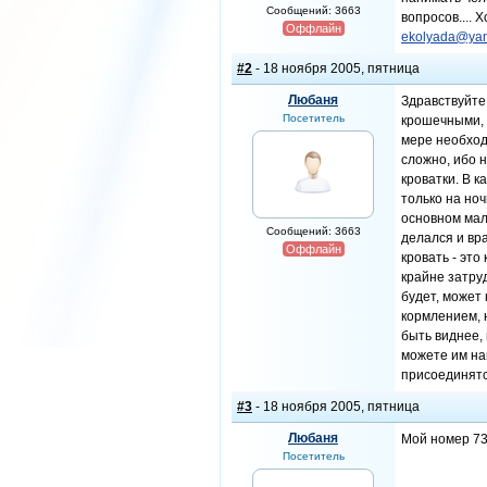
Сообщений: 3663
вопросов....
Оффлайн
ekolyada@yan
#2
- 18 ноября 2005, пятница
Любаня
Здравствуйте
Посетитель
крошечными, и
мере необходи
сложно, ибо н
кроватки. В 
только на но
основном мал
Сообщений: 3663
делался и вр
Оффлайн
кровать - это
крайне затруд
будет, может 
кормлением, 
быть виднее,
можете им на
присоединятс
#3
- 18 ноября 2005, пятница
Любаня
Мой номер 73
Посетитель