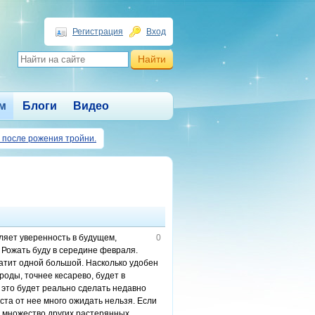
Регистрация
Вход
м
Блоги
Видео
после рожения тройни.
еляет уверенность в будущем,
0
 Рожать буду в середине февраля.
атит одной большой. Насколько удобен
роды, точнее кесарево, будет в
о это будет реально сделать недавно
та от нее много ожидать нельзя. Если
И множество других растерянных