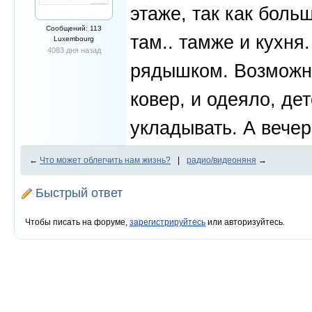
этаже, так как бол
Сообщений: 113
там.. тамже и кухня
Luxembourg
4083 дня назад
рядышком. Возможно
ковер, и одеяло, дет
укладывать. А вечер
←
Что может облегчить нам жизнь?
|
радио/видеоняня
→
Быстрый ответ
Чтобы писать на форуме,
зарегистрируйтесь
или авторизуйтесь.