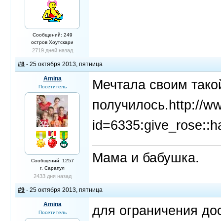
Сообщений: 249
остров Хоутскари
2719 дней назад
#8
- 25 октября 2013, пятница
Amina
Мечтала своим такой
Посетитель
получилось.http://ww
id=6335:give_rose::h
Мама и бабушка.
Сообщений: 1257
г. Сарапул
2433 дня назад
#9
- 25 октября 2013, пятница
Amina
для ограничения до
Посетитель