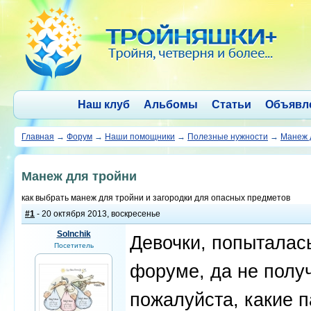
Наш клуб
Альбомы
Статьи
Объявл
Главная
→
Форум
→
Наши помощники
→
Полезные нужности
→
Манеж 
Манеж для тройни
как выбрать манеж для тройни и загородки для опасных предметов
#1
- 20 октября 2013, воскресенье
Solnchik
Девочки, попыталась
Посетитель
форуме, да не полу
пожалуйста, какие 