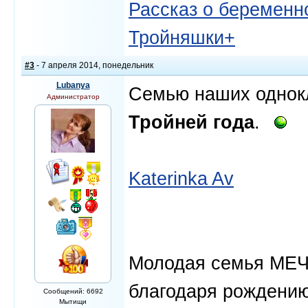
Рассказ о беременно
Тройняшки+
#3
- 7 апреля 2014, понедельник
Lubanya
Семью наших однокл
Администратор
Тройней года
.
Katerinka Av
Молодая семья МЕЧИ
благодаря рождению
Сообщений: 6692
Мытищи