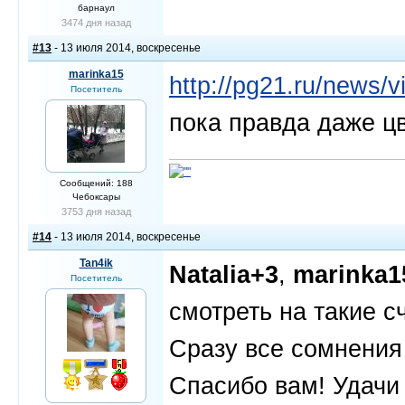
барнаул
3474 дня назад
#13
- 13 июля 2014, воскресенье
marinka15
http://pg21.ru/news/
Посетитель
пока правда даже ц
Сообщений: 188
Чебоксары
3753 дня назад
#14
- 13 июля 2014, воскресенье
Tan4ik
Natalia+3
,
marinka1
Посетитель
смотреть на такие 
Сразу все сомнения 
Спасибо вам! Удачи