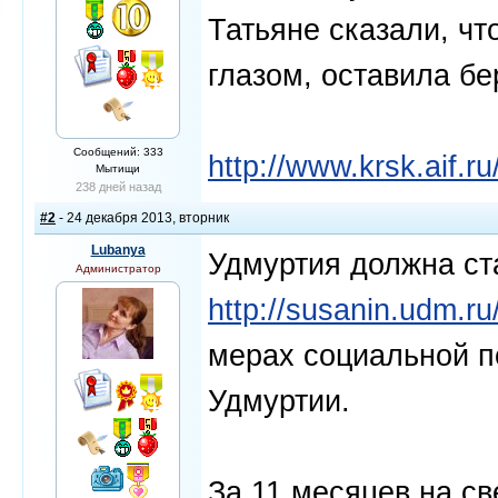
Татьяне сказали, что
глазом, оставила б
Сообщений: 333
http://www.krsk.aif.r
Мытищи
238 дней назад
#2
- 24 декабря 2013, вторник
Lubanya
Удмуртия должна ст
Администратор
http://susanin.udm.
мерах социальной п
Удмуртии.
За 11 месяцев на с