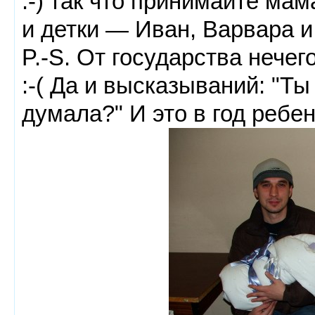
:-) так что принимайте ма
и детки — Иван, Варвара и
P.-S. От государства нече
:-( Да и высказываний: "Ты
думала?" И это в год ребе