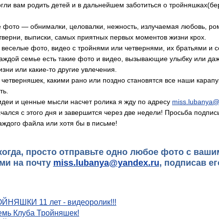
огли вам родить детей и в дальнейшем заботиться о тройняшках(б
фото — обнималки, целовалки, нежность, излучаемая любовь, ро
тверни, выписки, самых приятных первых моментов жизни крох.
 веселые фото, видео с тройнями или четвернями, их братьями и 
аждой семье есть такие фото и видео, вызывающие улыбку или даже
изни или какие-то другие увлечения.
 четверняшек, какими рано или поздно становятся все наши карап
ть.
идеи и ценные мысли насчет ролика я жду по адресу
miss.lubanya@
ался с этого дня и завершится через две недели! Просьба подпис
ждого файла или хотя бы в письме!
когда, просто отправьте одно любое фото с ваш
ми на почту
miss.lubanya@yandex.ru
, подписав ег
ЙНЯШКИ 11 лет - видеоролик!!!
мь Клуба Тройняшек!