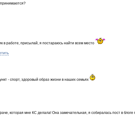
 принимаются?
ик в работе, присылай, я постараюсь найти всем место
етить
нкт - спорт, здоровый образ жизни в наших семьях
враче, которая мне КС делала! Она замечательная, я собиралась пост в блоге 