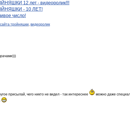
ЙНЯШКИ 12 лет - видеоролик!!!
ОЙНЯШКИ - 10 ЛЕТ!
ливое число!
 сайта тройняшки
,
видеоролик
врачами)))
ругое присылай, чего никто не видел - так интереснее
можно даже специаль
у