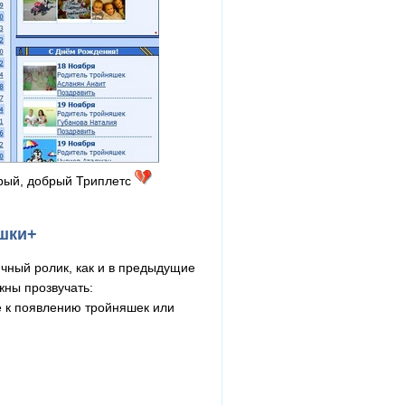
арый, добрый Триплетс
яшки+
ичный ролик, как и в предыдущие
жны прозвучать:
е к появлению тройняшек или