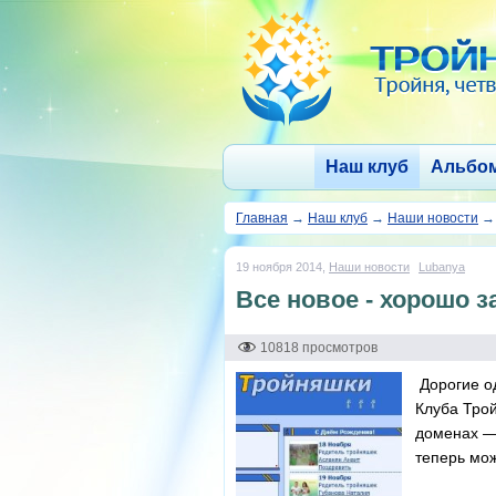
Наш клуб
Альбо
Главная
→
Наш клуб
→
Наши новости
19 ноября 2014,
Наши новости
Lubanya
Все новое - хорошо з
10818 просмотров
Дорогие од
Клуба Трой
доменах
теперь мож