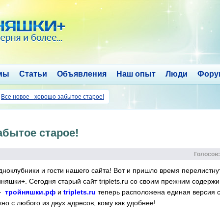
мы
Статьи
Объявления
Наш опыт
Люди
Фору
→
Все новое - хорошо забытое старое!
абытое старое!
Голосов:
ноклубники и гости нашего сайта! Вот и пришло время перелистну
няшки+. Сегодня старый сайт triplets.ru со своим прежним содерж
 —
тройняшки.рф
и
triplets.ru
теперь расположена единая версия с
но с любого из двух адресов, кому как удобнее!