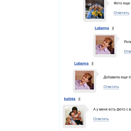
Фото еще
Ответить
Lubanya
#
Рол
Отв
Lubanya
#
Добавила еще пу
Ответить
katinta
#
А у меня есть фото с 
Ответить