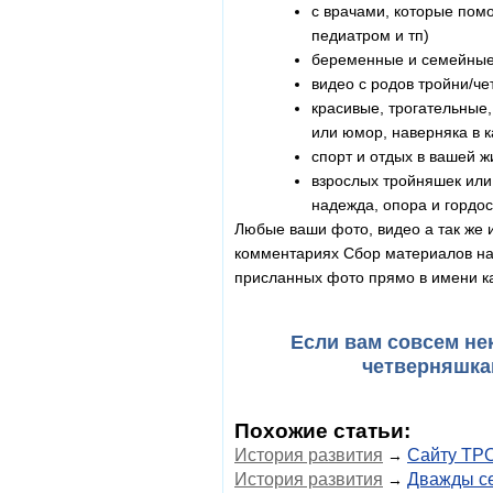
с врачами, которые пом
педиатром и тп)
беременные и семейные 
видео с родов тройни/че
красивые, трогательные,
или юмор, наверняка в к
спорт и отдых в вашей ж
взрослых тройняшек или
надежда, опора и гордос
Любые ваши фото, видео а так же 
комментариях Сбор материалов нач
присланных фото прямо в имени ка
Если вам совсем не
четверняшка
Похожие статьи:
История развития
Сайту ТРО
→
История развития
Дважды се
→