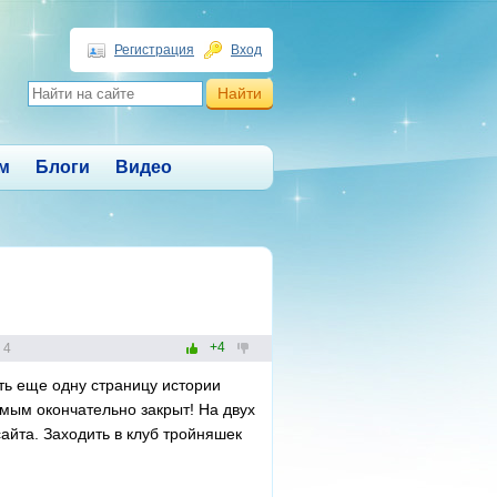
Регистрация
Вход
м
Блоги
Видео
+4
4
ть еще одну страницу истории
имым окончательно закрыт! На двух
айта. Заходить в клуб тройняшек