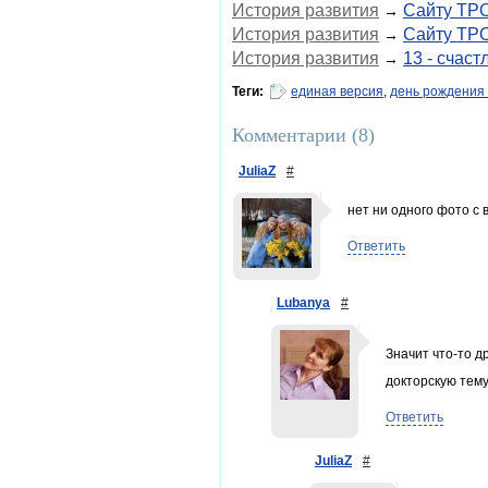
История развития
Сайту ТРО
→
История развития
Сайту ТР
→
История развития
13 - счаст
→
Теги:
единая версия
,
день рождения
Комментарии (
8
)
JuliaZ
#
нет ни одного фото с 
Ответить
Lubanya
#
Значит что-то д
докторскую тем
Ответить
JuliaZ
#