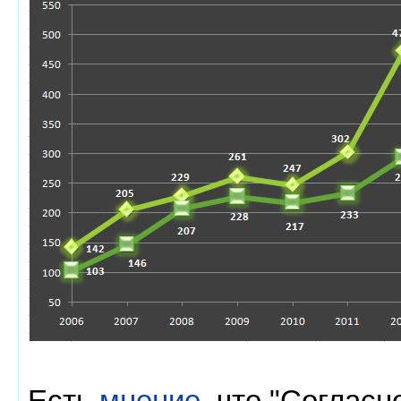
Есть
мнение
, что "Соглас