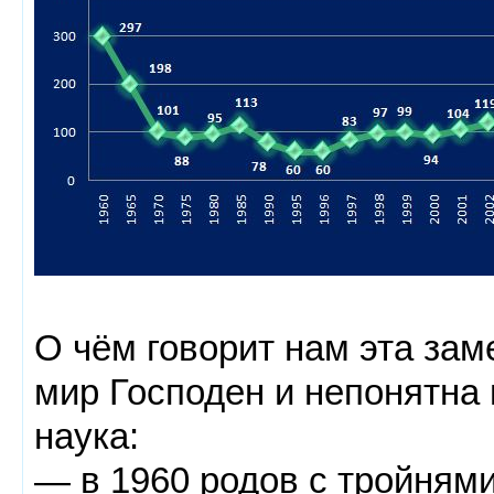
О чём говорит нам эта зам
мир Господен и непонятна 
наука:
— в 1960 родов с тройнями 