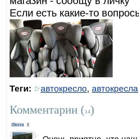
магазин - сообщу в личку
Если есть какие-то вопрос
Теги:
автокресло
,
автокресла
Комментарии (
)
14
Olesya
#