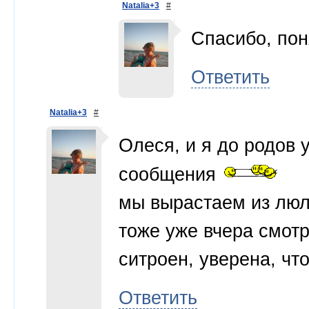
Natalia+3
#
Спасибо, по
Ответить
Natalia+3
#
Олеся, и я до родов 
сообщения
мы вырастаем из люл
тоже уже вчера смотр
ситроен, уверена, чт
Ответить