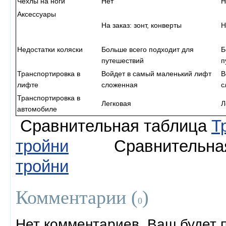
Чехлы на ноги
Нет
Н
Аксессуары
На заказ: зонт, конверты
Н
Недостатки коляски
Больше всего подходит для
Б
путешествий
п
Транспортировка в
Войдет в самый маленький лифт
В
лифте
сложенная
с
Транспортировка в
Легковая
Л
автомобиле
Сравнительная таблица
Т
тройни
Сравнительная
тройни
Комментарии (
)
0
Нет комментариев. Ваш будет 