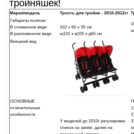
тройняшек!
Марка/модель
Трость для тройни - 2010-2012гг
Т
Габариты коляски:
1
В сложенном виде:
102 х 60 х 35 см
ш
В разложенном виде:
ш102 x в105 x д65 см
Внешний вид
ОСНОВНЫЕ
П
отличительные
1
особенности
2
У моделей до 2010г регулировка
3
спинок на замке, далее на
к