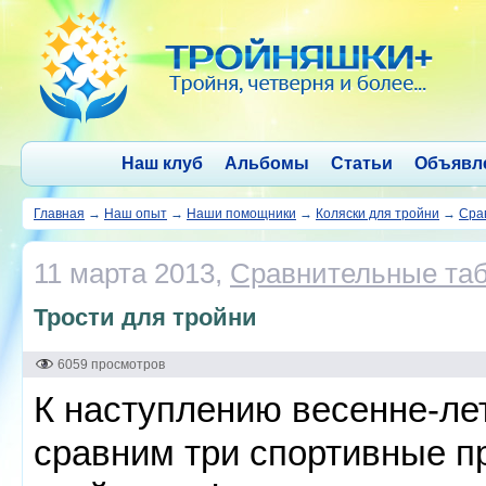
Наш клуб
Альбомы
Статьи
Объявл
Главная
→
Наш опыт
→
Наши помощники
→
Коляски для тройни
→
Сра
11 марта 2013,
Сравнительные та
Трости для тройни
6059 просмотров
К наступлению весенне-ле
сравним три спортивные п