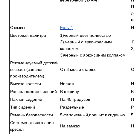
веревочной утяжке!
Н
П
л
н
Отзывы
Есть :)
Цветовая палитра
1)черный цвет полностью
2) черный с ярко-красным
1
колпоком
2
3)черный с ярко-синим колпаком
Рекомендуемый детский
возраст (заявлен
От 3 мес и старше
О
производителем)
Высота коляски
Низкая
Н
Расположение сидений
В ширину
В
Наклон сидений
На 45 градусов
Н
Тип сидений
Раздельные
Р
Ремень безопасности
5-ти точечный,пришит к сиденью
5
Система откидывания
На замках
Н
кресел