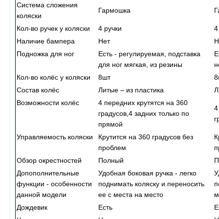
Система сложения
Гармошка
Г
коляски
Кол-во ручек у коляски
4 ручки
4
Наличие бампера
Нет
Н
Подножка для ног
Есть - регулируемая, подставка
Е
для ног мягкая, из резины
н
Кол-во колёс у коляски
8шт
8
Состав колёс
Литые – из пластика
Л
Возможности колёс
4 передних крутятся на 360
4
градусов,4 задних только по
г
прямой
Управляемость коляски
Крутится на 360 градусов без
К
проблем
п
Обзор окрестностей
Полный
П
Допополнительные
Удобная боковая ручка - легко
У
функции - особенности
поднимать коляску и переносить
п
данной модели
ее с места на место
м
Дождевик
Есть
Е