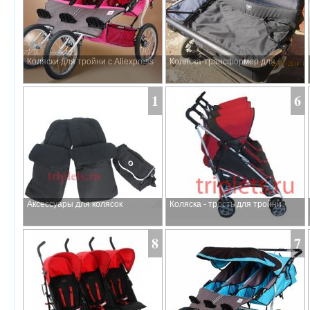
Коляски для тройни с Aliexpress
Коляска-трансформер для
тройни
1
6
Аксессуары для колясок
Коляска - трость для тройни
2012-2013
8
7