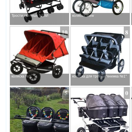
Трости цветные NEW!
коляска -new
10
8
коляска №5
коляска для тройни "книжка №1"
5
0