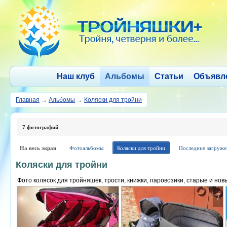
Наш клуб
Альбомы
Статьи
Объявл
Главная
→
Альбомы
→
Коляски для тройни
7 фотографий
На весь экран
Фотоальбомы
Коляски для тройни
Последние загруж
Коляски для тройни
Фото колясок для тройняшек, трости, книжки, паровозики, старые и нов
8
7