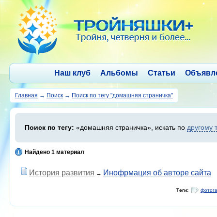
Наш клуб
Альбомы
Статьи
Объявл
Главная
→
Поиск
→
Поиск по тегу "домашняя страничка"
Поиск по тегу:
«домашняя страничка», искать по
другому 
Найдено 1 материал
История развития
Инофрмация об авторе сайта
→
Теги:
фотог