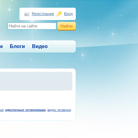
Регистрация
Вход
м
Блоги
Видео
ня
,
идентичные четверняшки
,
видео четверня