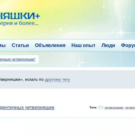
мы
Статьи
Объявления
Наш опыт
Люди
Фору
тичные четверняшки"
верняшки», искать по
другому тегу
дентичных четверняшек
Теги:
четверняшки
,
четвер