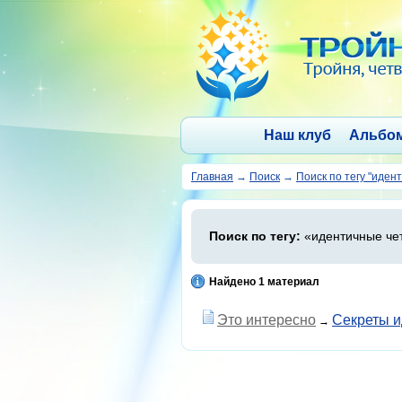
Наш клуб
Альбо
Главная
→
Поиск
→
Поиск по тегу "иден
Поиск по тегу:
«идентичные чет
Найдено 1 материал
Это интересно
Секреты и
→