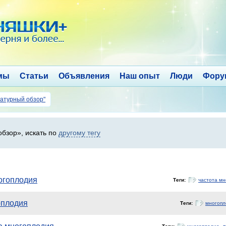
мы
Статьи
Объявления
Наш опыт
Люди
Фору
ратурный обзор"
бзор», искать по
другому тегу
огоплодия
Теги:
частота мн
оплодия
Теги:
многопл