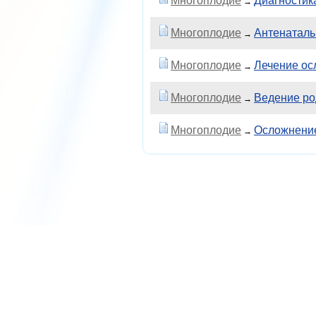
Многоплодие
Диагностик
→
Многоплодие
Антенаталь
→
Многоплодие
Лечение ос
→
Многоплодие
Ведение ро
→
Многоплодие
Осложнение
→