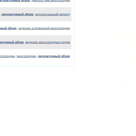
итературный обзор
,
диагностика многоплодия
,
литературный обзор
,
антенатальный период
рный обзор
,
лечение осложнений многоплодия
ратурный обзор
,
ведение многоплодных родов
огоплодии
,
многоплодие
,
литературный обзор