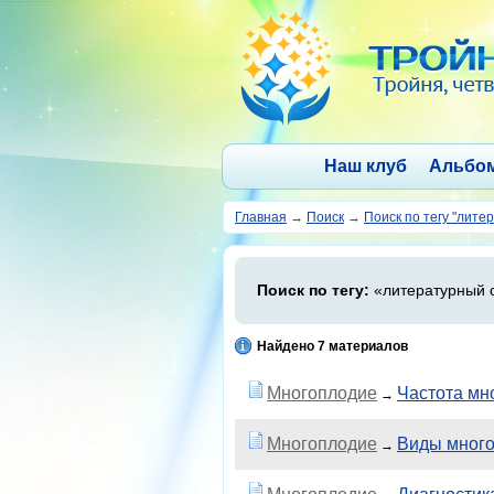
Наш клуб
Альбо
Главная
→
Поиск
→
Поиск по тегу "лите
Поиск по тегу:
«литературный о
Найдено 7 материалов
Многоплодие
Частота мн
→
Многоплодие
Виды мног
→