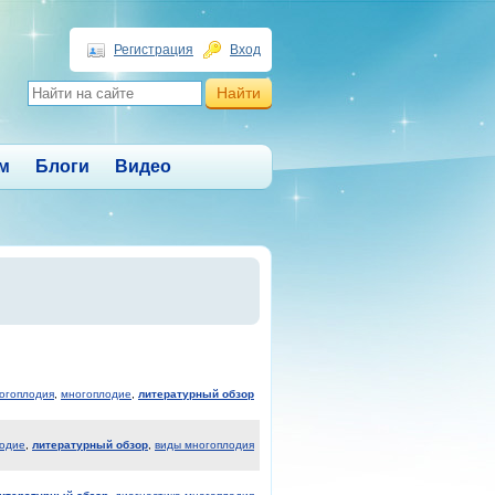
Регистрация
Вход
м
Блоги
Видео
огоплодия
,
многоплодие
,
литературный обзор
одие
,
литературный обзор
,
виды многоплодия