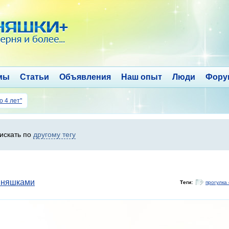
мы
Статьи
Объявления
Наш опыт
Люди
Фору
о 4 лет"
 искать по
другому тегу
ойняшками
Теги:
прогулка