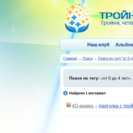
Наш клуб
Альбо
Главная
→
Поиск
→
Поиск по тегу "от 0 д
Поиск по тегу:
«от 0 до 4 лет»,
Найдено 1 материал
4D-мамка
прогулка с тр
→