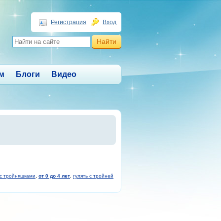
Регистрация
Вход
м
Блоги
Видео
 с тройняшками
,
от 0 до 4 лет
,
гулять с тройней