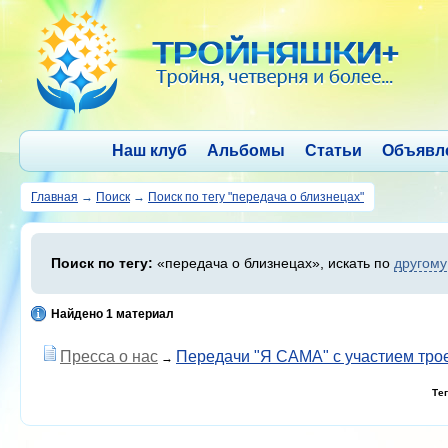
Наш клуб
Альбомы
Статьи
Объявл
Главная
→
Поиск
→
Поиск по тегу "передача о близнецах"
Поиск по тегу:
«передача о близнецах», искать по
другому
Найдено 1 материал
Пресса о нас
Передачи "Я САМА" с участием тро
→
Те