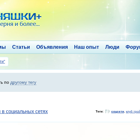
мы
Статьи
Объявления
Наш опыт
Люди
Фору
ти"
ть по
другому тегу
 в социальных сетях
Теги:
соцсети
,
клуб тро