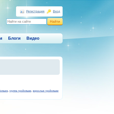
Регистрация
Вход
м
Блоги
Видео
йняшек
,
группа тройняшки
,
взрослые тройняшки