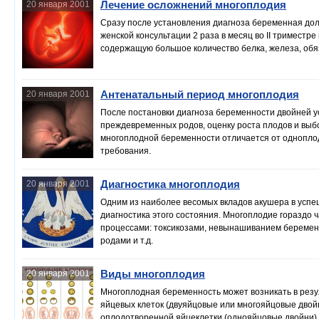
Лечение осложнений многоплодия
20 января 2001
Сразу после установления диагноза беременная до
женской консультации 2 раза в месяц во II триместре
содержащую большое количество белка, железа, обя
Антенатальный период многоплодия
20 января 2001
После постановки диагноза беременности двойней 
преждевременных родов, оценку роста плодов и выб
многоплодной беременности отличается от однопло
требования.
Диагностика многоплодия
20 января 2001
Одним из наиболее весомых вкладов акушера в усп
диагностика этого состояния. Многоплодие гораздо
процессами: токсикозами, невынашиванием беремен
родами и т.д.
Виды многоплодия
20 января 2001
Многоплодная беременность может возникать в резу
яйцевых клеток (двуяйцовые или многояйцовые двойн
оплодотворенной яйцеклетки (однояйцовые двойни).