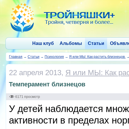
Наш клуб
Альбомы
Статьи
Объявл
Главная
→
Статьи
→
Психология
→
Я или МЫ: Как растить близнецов.
22 апреля 2013,
Я или МЫ: Как ра
Темперамент близнецов
6171 просмотр
У детей наблюдается множ
активности в пределах нор