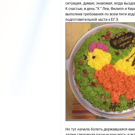
ситуация, думаю, знакомая, когда выздо
К счастью, в день "Х " Лев, Филипп и К
выполнив требования по всем пяти коди
подготовительной части к ЕГЭ.
Но тут начала болеть державшаяся каки
далее следовали разные концерты и выс