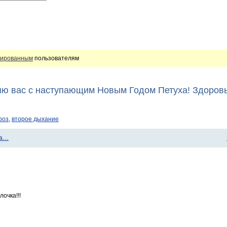
рированным
пользователям
яю вас с наступающим Новым Годом Петуха! Здоровь
роз
,
второе дыхание
...
лочка!!!