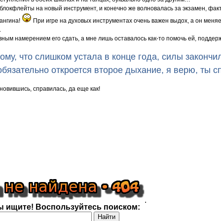
 блокфлейты на новый инструмент, и конечно же волновалась за экзамен, фак
 ангина!
При игре на духовых инструментах очень важен выдох, а он меняе
.
вным намерением его сдать, а мне лишь оставалось как-то помочь ей, поддерж
ому, что слишком устала в конце года, силы закончи
обязательно откроется второе дыхание, я верю, ты с
новившись, справилась, да еще как!