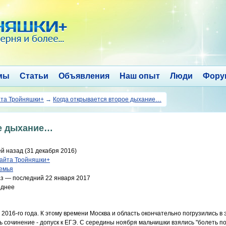
мы
Статьи
Объявления
Наш опыт
Люди
Фору
йта Тройняшки+
→
Когда открывается второе дыхание…
ое дыхание…
й назад (31 декабря 2016)
сайта Тройняшки+
емья
з — последний 22 января 2017
однее
016-го года. К этому времени Москва и область окончательно погрузились в
 сочинение - допуск к ЕГЭ. С середины ноября мальчишки взялись "болеть по 