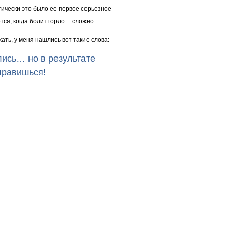
тически это было ее первое серьезное
тся, когда болит горло… сложно
ать, у меня нашлись вот такие слова:
лись… но в результате
правишься!