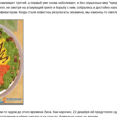
равливает третий, а первый уже снова заболевает, и без серьезных мер "прер
ирилл, не смотря на атакующий грипп и борьбу с ним, собрались и достойно н
фикаторам. Когда стали известны результаты экзамена, мы наконец-то смогл
м-то чудом до этого времени Лиза. Как нарочно, 22 декабря ей предстояло сд
тупления в обеих школах и на танцах, буквально одно за другим…