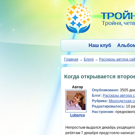
Наш клуб
Альбо
Главная
→
Блоги
→
Рассказы автора са
Когда открывается втор
Автор
Опубликовано:
3505 дне
Блог:
Рассказы автора 
Рубрика:
Многодетная с
Редактировалось:
10 ра
Настроение:
предновог
Lubanya
Непростым выдался декабрь уходящего 2
ребятам 7 декабря предстояло написать