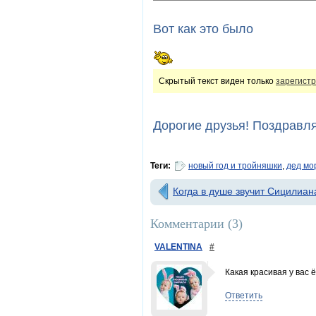
Вот как это было
Скрытый текст виден только
зарегист
Дорогие друзья! Поздравл
Теги:
новый год и тройняшки
,
дед мо
Когда в душе звучит Сицилиана
Комментарии (
3
)
VALENTINA
#
Какая красивая у вас ё
Ответить