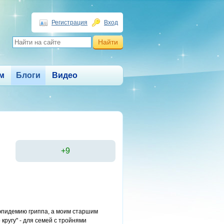
Регистрация
Вход
м
Блоги
Видео
+9
 эпидемию гриппа, а моим старшим
кругу" - для семей с тройнями