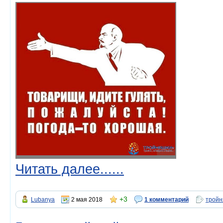
Читать далее......
+3
Lubanya
2 мая 2018
1 комментарий
тройн