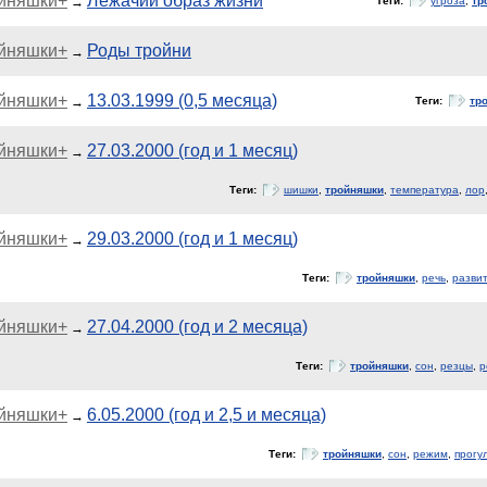
ойняшки+
Лежачий образ жизни
→
Теги:
угроза
,
тр
ойняшки+
Роды тройни
→
ойняшки+
13.03.1999 (0,5 месяца)
→
Теги:
тр
ойняшки+
27.03.2000 (год и 1 месяц)
→
Теги:
шишки
,
тройняшки
,
температура
,
лор
ойняшки+
29.03.2000 (год и 1 месяц)
→
Теги:
тройняшки
,
речь
,
разви
ойняшки+
27.04.2000 (год и 2 месяца)
→
Теги:
тройняшки
,
сон
,
резцы
,
р
ойняшки+
6.05.2000 (год и 2,5 и месяца)
→
Теги:
тройняшки
,
сон
,
режим
,
прогу