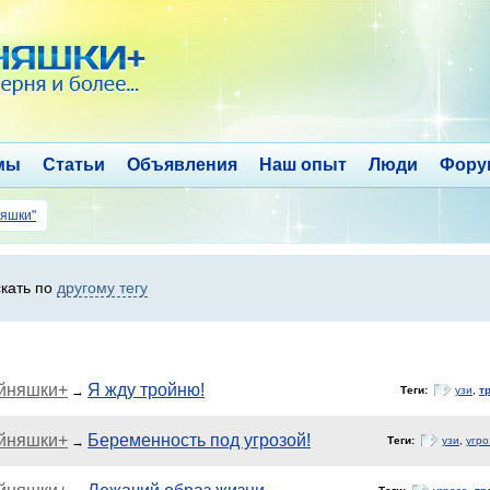
мы
Статьи
Объявления
Наш опыт
Люди
Фору
няшки"
кать по
другому тегу
ойняшки+
Я жду тройню!
→
Теги:
узи
,
т
ойняшки+
Беременность под угрозой!
→
Теги:
узи
,
угро