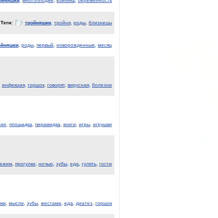
ойняшки
,
многоплодие
,
клиника
,
беременность
Теги:
тройняшки
,
тройня
,
роды
,
близнецы
ойняшки
,
роды
,
первый
,
новорожденные
,
месяц
,
инфекция
,
горшок
,
говорят
,
вирусная
,
болезни
тие
,
площадка
,
пирамидка
,
книги
,
игры
,
игрушки
ежим
,
прогулки
,
ночью
,
зубы
,
еда
,
гулять
,
гости
лки
,
мысли
,
зубы
,
жестами
,
еда
,
диатез
,
горшок