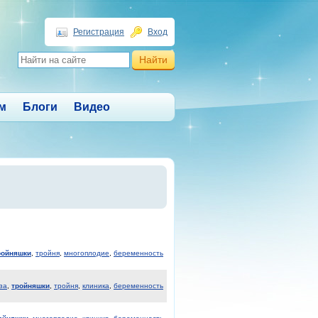
Регистрация
Вход
м
Блоги
Видео
ройняшки
,
тройня
,
многоплодие
,
беременность
за
,
тройняшки
,
тройня
,
клиника
,
беременность