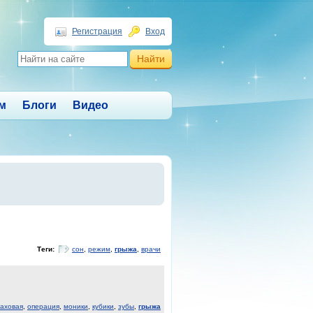
Регистрация
Вход
м
Блоги
Видео
Теги:
сон
,
режим
,
грыжа
,
врачи
паховая
,
операция
,
моники
,
кубики
,
зубы
,
грыжа