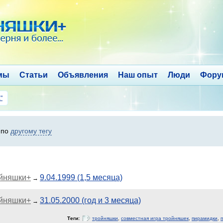
мы
Статьи
Объявления
Наш опыт
Люди
Фору
"
 по
другому тегу
ойняшки+
9.04.1999 (1,5 месяца)
→
ойняшки+
31.05.2000 (год и 3 месяца)
→
Теги:
тройняшки
,
совместная игра тройняшек
,
пирамидки
,