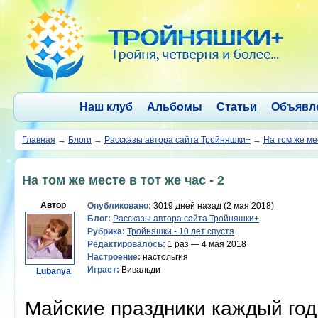
Наш клуб
Альбомы
Статьи
Объявл
Главная
→
Блоги
→
Рассказы автора сайта Тройняшки+
→
На том же мес
На том же месте в тот же час - 2
Автор
Опубликовано:
3019 дней назад (2 мая 2018)
Блог:
Рассказы автора сайта Тройняшки+
Рубрика:
Тройняшки - 10 лет спустя
Редактировалось:
1 раз — 4 мая 2018
Настроение:
настольгия
Играет:
Вивальди
Lubanya
Майские праздники каждый год 